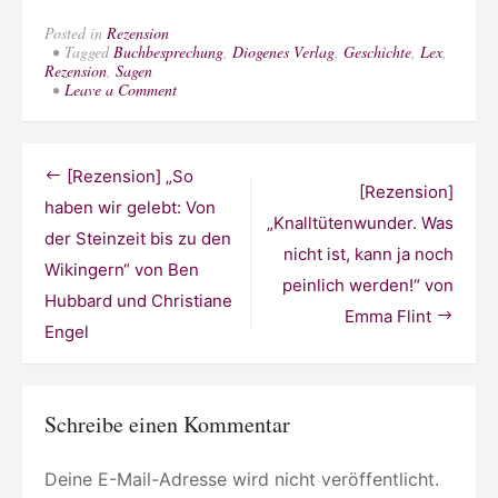
Posted in
Rezension
Tagged
Buchbesprechung
,
Diogenes Verlag
,
Geschichte
,
Lex
,
Rezension
,
Sagen
on
Leave a Comment
[Rezension]
„Tell“
von
Joachim
Beitragsnavigation
[Rezension] „So
B.
[Rezension]
Schmidt
haben wir gelebt: Von
„Knalltütenwunder. Was
der Steinzeit bis zu den
nicht ist, kann ja noch
Wikingern“ von Ben
peinlich werden!“ von
Hubbard und Christiane
Emma Flint
Engel
Schreibe einen Kommentar
Deine E-Mail-Adresse wird nicht veröffentlicht.