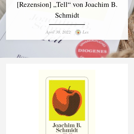
[Rezension] „Tell“ von Joachim B.
Schmidt
Posted
Author
April 30, 2022
Lex
on