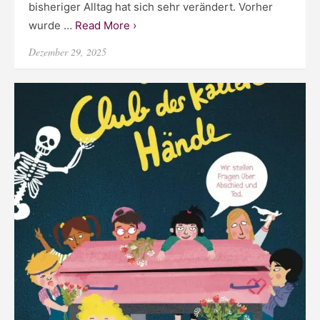
bisheriger Alltag hat sich sehr verändert. Vorher
wurde …
Read More ›
Posted
Dezember 29, 2025
on