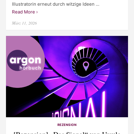
Illustratorin erneut durch witzige Ideen …
Read More ›
Posted
März 11, 2026
on
REZENSION