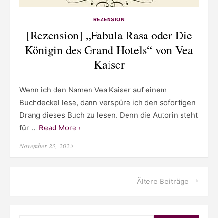
REZENSION
[Rezension] „Fabula Rasa oder Die
Königin des Grand Hotels“ von Vea
Kaiser
Wenn ich den Namen Vea Kaiser auf einem
Buchdeckel lese, dann verspüre ich den sofortigen
Drang dieses Buch zu lesen. Denn die Autorin steht
für …
Read More ›
Posted
November 23, 2025
on
Beitragsnavigation
Ältere Beiträge