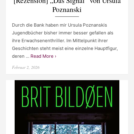
[Rezension] „Das Signal“ von Ursula
Poznanski
Durch die Bank haben mir Ursula Poznanskis
Jugendbücher bisher immer besser gefallen als
ihre Erwachsenenthriller. Im Mittelpunkt ihrer
Geschichten steht meist eine einzelne Hauptfigur,
deren …
Read More ›
Posted
Februar 2, 2026
on