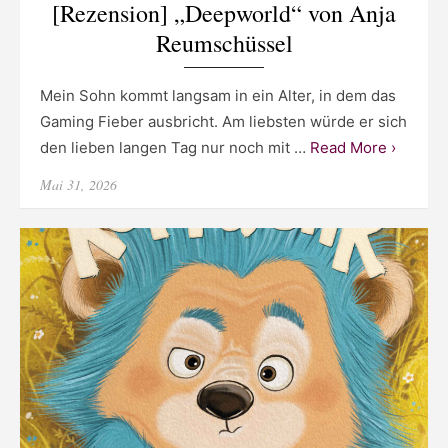
[Rezension] „Deepworld“ von Anja
Reumschüssel
Mein Sohn kommt langsam in ein Alter, in dem das
Gaming Fieber ausbricht. Am liebsten würde er sich
den lieben langen Tag nur noch mit …
Read More ›
Posted
Mai 31, 2026
on