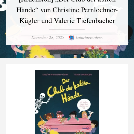
Hände“ von Christine Pernlochner-
Kügler und Valerie Tiefenbacher
Posted
Author
Dezember 28, 2025
kathrineverdeen
on