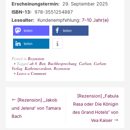
Erscheinungstermin:
‎
29. September 2025
ISBN-13:
‎
978-3551254887
Lesealter:
‎
Kundenempfehlung
: 7–10 Jahr(e)
teilen
teilen
teilen
Posted in
Rezension
Tagged
ab 8
,
Ben
,
Buchbesprechung
,
Carlsen
,
Carlsen
Verlag
,
Kathrineverdeen
,
Rezension
on
Leave a Comment
[Rezension]
„Der
Club
der
Beitragsnavigation
[Rezension] „Fabula
kalten
[Rezension] „Jakob
Hände“
Rasa oder Die Königin
von
und Jelena“ von Tamara
des Grand Hotels“ von
Christine
Bach
Pernlochner-
Vea Kaiser
Kügler
und