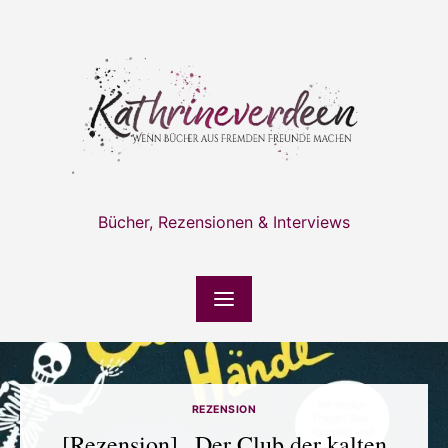
Skip
to
content
Bücher, Rezensionen & Interviews
REZENSION
[Rezension] „Der Club der kalten