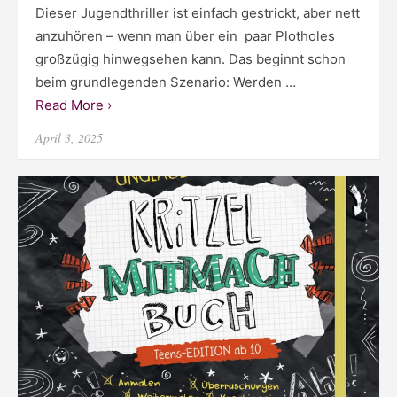
Dieser Jugendthriller ist einfach gestrickt, aber nett
anzuhören – wenn man über ein paar Plotholes
großzügig hinwegsehen kann. Das beginnt schon
beim grundlegenden Szenario: Werden …
Read More ›
Posted
April 3, 2025
on