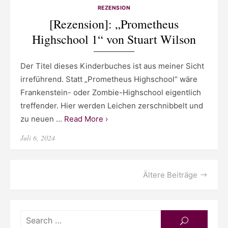
REZENSION
[Rezension]: „Prometheus
Highschool 1“ von Stuart Wilson
Der Titel dieses Kinderbuches ist aus meiner Sicht
irreführend. Statt „Prometheus Highschool“ wäre
Frankenstein- oder Zombie-Highschool eigentlich
treffender. Hier werden Leichen zerschnibbelt und
zu neuen …
Read More ›
Posted
Juli 6, 2024
on
Beitragsnavigation
Ältere Beiträge
Searc
SEARCH
for: