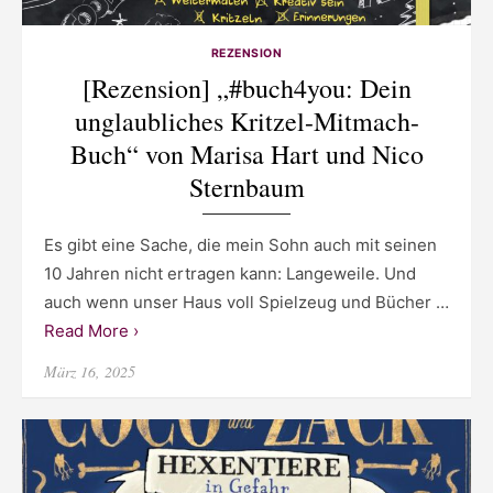
REZENSION
[Rezension] „#buch4you: Dein
unglaubliches Kritzel-Mitmach-
Buch“ von Marisa Hart und Nico
Sternbaum
Es gibt eine Sache, die mein Sohn auch mit seinen
10 Jahren nicht ertragen kann: Langeweile. Und
auch wenn unser Haus voll Spielzeug und Bücher …
Read More ›
Posted
März 16, 2025
on