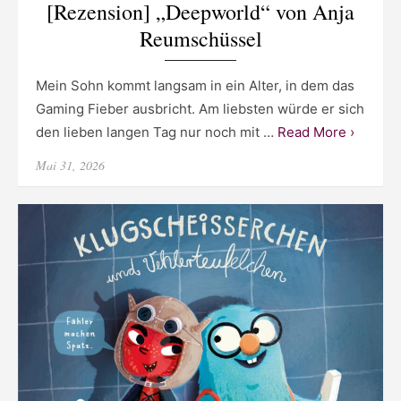
[Rezension] „Deepworld“ von Anja
Reumschüssel
Mein Sohn kommt langsam in ein Alter, in dem das
Gaming Fieber ausbricht. Am liebsten würde er sich
den lieben langen Tag nur noch mit …
Read More ›
Posted
Mai 31, 2026
on