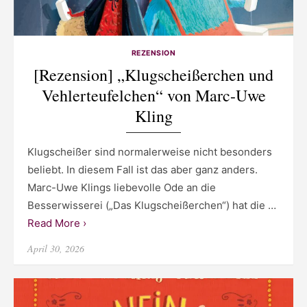
REZENSION
[Rezension] „Klugscheißerchen und
Vehlerteufelchen“ von Marc-Uwe
Kling
Klugscheißer sind normalerweise nicht besonders
beliebt. In diesem Fall ist das aber ganz anders.
Marc-Uwe Klings liebevolle Ode an die
Besserwisserei („Das Klugscheißerchen“) hat die …
Read More ›
Posted
April 30, 2026
on