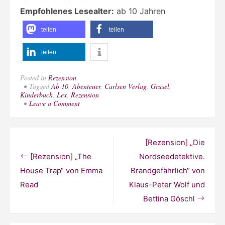
Empfohlenes Lesealter:
ab 10 Jahren
teilen
teilen
teilen
Posted in
Rezension
Tagged
Ab 10
,
Abenteuer
,
Carlsen Verlag
,
Grusel
,
Kinderbuch
,
Lex
,
Rezension
on
Leave a Comment
[Rezension]:
„Prometheus
Highschool
1“
Beitragsnavigation
[Rezension] „Die
von
Stuart
[Rezension] „The
Nordseedetektive.
Wilson
House Trap“ von Emma
Brandgefährlich“ von
Read
Klaus-Peter Wolf und
Bettina Göschl