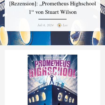
[Rezension]: „Prometheus Highschool
1“ von Stuart Wilson
Posted
Author
Juli 6, 2024
Lex
on