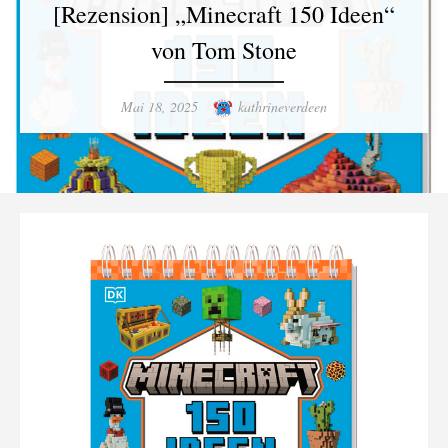
[Rezension] „Minecraft 150 Ideen“
von Tom Stone
Posted
Author
Mai 18, 2025
kathrineverdeen
on