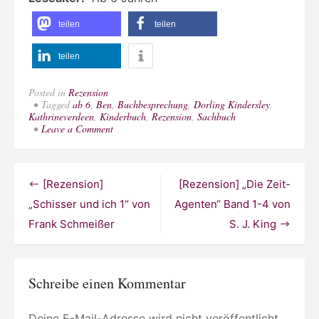
teilen
teilen
teilen
Posted in
Rezension
Tagged
ab 6
,
Ben
,
Buchbesprechung
,
Dorling Kindersley
,
Kathrineverdeen
,
Kinderbuch
,
Rezension
,
Sachbuch
on
Leave a Comment
[Rezension]
„Minecraft
150
Ideen“
Beitragsnavigation
[Rezension]
[Rezension] „Die Zeit-
von
Tom
„Schisser und ich 1“ von
Agenten“ Band 1-4 von
Stone
Frank Schmeißer
S. J. King
Schreibe einen Kommentar
Deine E-Mail-Adresse wird nicht veröffentlicht.