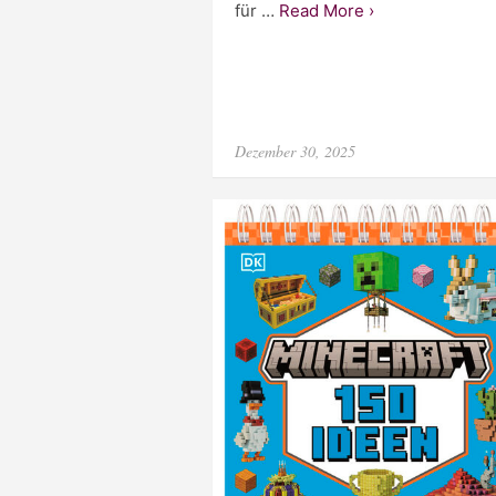
für …
Read More ›
Posted
Dezember 30, 2025
on