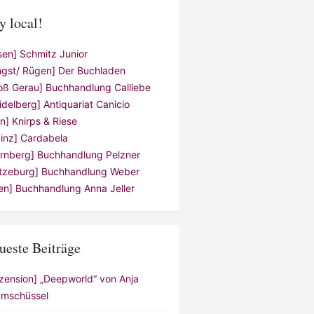
y local!
sen] Schmitz Junior
ngst/ Rügen] Der Buchladen
oß Gerau] Buchhandlung Calliebe
idelberg] Antiquariat Canicio
ln] Knirps & Riese
inz] Cardabela
rnberg] Buchhandlung Pelzner
tzeburg] Buchhandlung Weber
en] Buchhandlung Anna Jeller
ueste Beiträge
zension] „Deepworld“ von Anja
mschüssel