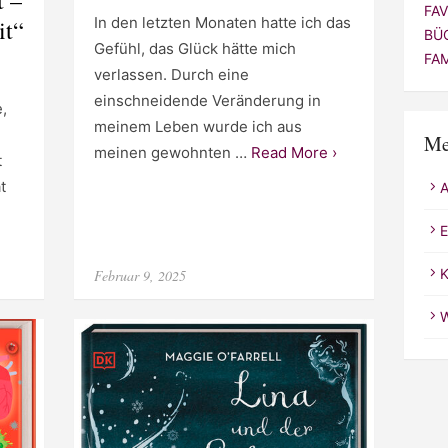
FA
In den letzten Monaten hatte ich das
it“
BÜ
Gefühl, das Glück hätte mich
FA
verlassen. Durch eine
einschneidende Veränderung in
,
meinem Leben wurde ich aus
Me
meinen gewohnten …
Read More ›
t
t
E
Posted
K
Februar 9, 2025
on
W