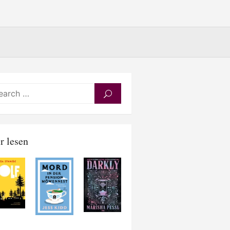
Search
SEARCH
for:
r lesen