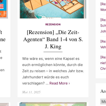
[Re
Wor
[Re
REZENSION
Sch
t
[Rezension] „Die Zeit-
Joh
one
Agenten“ Band 1-4 von S.
[Re
J. King
Veh
t
[Re
ne
Wie wäre es, wenn eine Kapsel es
nie
euch ermöglichen könnte, durch die
Chr
len
Zeit zu reisen – in welches Jahr bzw.
Jahrhundert würde es euch
verschlagen? …
Read More ›
Ar
Posted
Mai 11, 2025
on
Arc