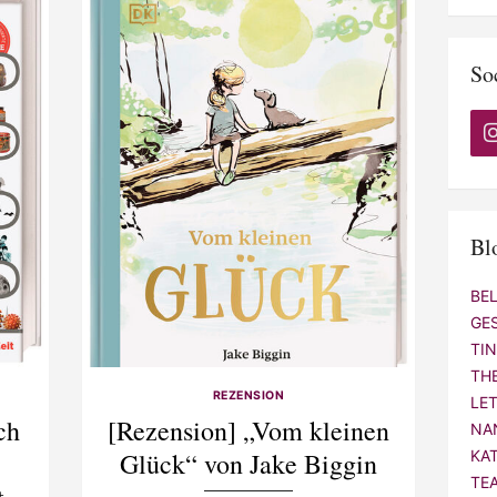
So
Bl
BE
GE
TI
TH
REZENSION
LE
ch
[Rezension] „Vom kleinen
NA
Glück“ von Jake Biggin
KA
TE
t –