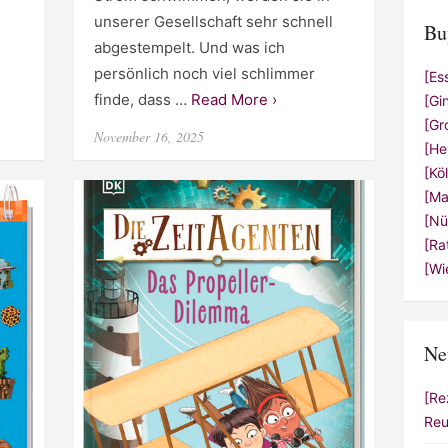
unserer Gesellschaft sehr schnell
Bu
abgestempelt. Und was ich
persönlich noch viel schlimmer
[Es
finde, dass …
Read More ›
[Gi
[Gr
Posted
November 16, 2025
[He
on
[Kö
[Ma
[Nü
[Ra
[Wi
Ne
[Re
Reu