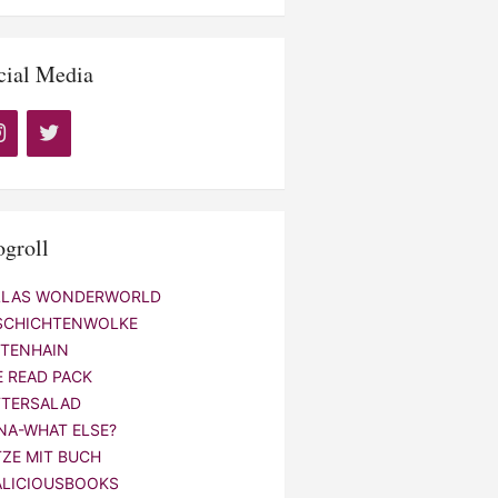
cial Media
ogroll
LLAS WONDERWORLD
SCHICHTENWOLKE
NTENHAIN
E READ PACK
TTERSALAD
NA-WHAT ELSE?
TZE MIT BUCH
ALICIOUSBOOKS