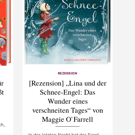
REZENSION
ür
[Rezension] „Lina und der
ßt
Schnee-Engel: Das
Wunder eines
verschneiten Tages“ von
Maggie O`Farrell
ch,
In der letzten Nacht hat der Frost