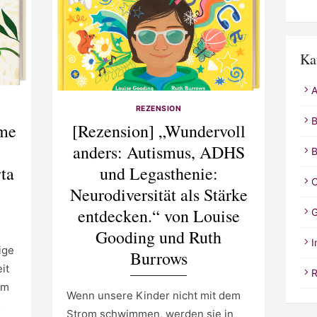
Ka
A
REZENSION
B
[Rezension] „Wundervoll
ime
anders: Autismus, ADHS
B
und Legasthenie:
ta
C
Neurodiversität als Stärke
entdecken.“ von Louise
G
Gooding und Ruth
I
ige
Burrows
it
R
em
Wenn unsere Kinder nicht mit dem
s
Strom schwimmen, werden sie in