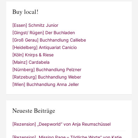
Buy local!
[Essen] Schmitz Junior
[Gingst/ Rügen] Der Buchladen
[Groß Gerau] Buchhandlung Calliebe
[Heidelberg] Antiquariat Canicio
[Köln] Knirps & Riese
[Mainz] Cardabela
[Nürnberg] Buchhandlung Pelzner
[Ratzeburg] Buchhandlung Weber
[Wien] Buchhandlung Anna Jeller
Neueste Beiträge
[Rezension] „Deepworld“ von Anja Reumschüssel
[Rezension] „Missing Page – Tödliche Worte“ von Katie