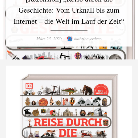
Geschichte: Vom Urknall bis zum
Internet – die Welt im Lauf der Zeit“
Posted
Author
März 23, 2025
kathrineverdeen
on