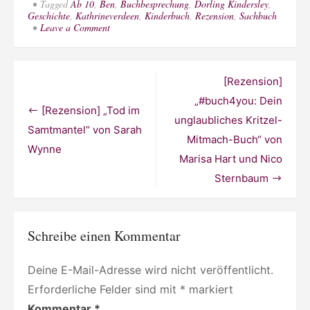
Tagged
Ab 10
,
Ben
,
Buchbesprechung
,
Dorling Kindersley
,
Geschichte
,
Kathrineverdeen
,
Kinderbuch
,
Rezension
,
Sachbuch
on
Leave a Comment
[Rezension]
„Reise
durch
die
Beitragsnavigation
[Rezension]
Geschichte:
Vom
„#buch4you: Dein
Urknall
[Rezension] „Tod im
unglaubliches Kritzel-
bis
Samtmantel“ von Sarah
zum
Mitmach-Buch“ von
Internet
Wynne
–
Marisa Hart und Nico
die
Sternbaum
Welt
im
Lauf
der
Zeit“
Schreibe einen Kommentar
Deine E-Mail-Adresse wird nicht veröffentlicht.
Erforderliche Felder sind mit
*
markiert
Kommentar
*