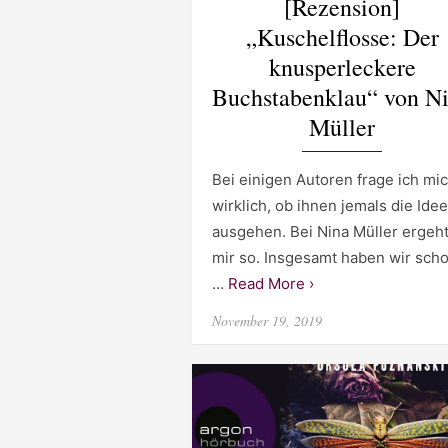
[Rezension]
„Kuschelflosse: Der
knusperleckere
Buchstabenklau“ von N
Müller
Bei einigen Autoren frage ich mi
wirklich, ob ihnen jemals die Ide
ausgehen. Bei Nina Müller ergeht
mir so. Insgesamt haben wir sch
…
Read More ›
Posted
November 19, 2019
on