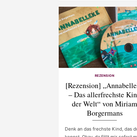
REZENSION
[Rezension] „Annabell
– Das allerfrechste Ki
der Welt“ von Miria
Borgermans
Denk an das frechste Kind, das d
kennst. Okay, da fällt mir sofort 