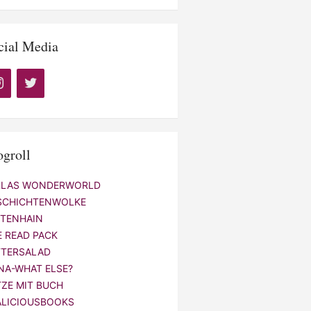
cial Media
ogroll
LLAS WONDERWORLD
SCHICHTENWOLKE
NTENHAIN
E READ PACK
TTERSALAD
NA-WHAT ELSE?
TZE MIT BUCH
ALICIOUSBOOKS