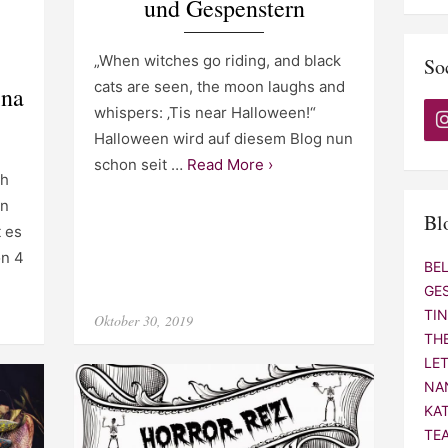
und Gespenstern
„When witches go riding, and black
So
cats are seen, the moon laughs and
ina
whispers: ‚Tis near Halloween!“
Halloween wird auf diesem Blog nun
schon seit …
Read More ›
ch
en
Bl
 es
on 4
BE
GE
TI
Posted
Oktober 30, 2019
on
TH
LE
NA
KA
TE