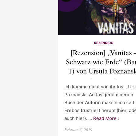
REZENSION
[Rezension] „Vanitas 
Schwarz wie Erde“ (Ba
1) von Ursula Poznans
Ich komme nicht von ihr los… Urs
Poznanski. An fast jedem neuen
Buch der Autorin mäkele ich seit
Erebos frustriert herum (hier, od
auch hier). …
Read More ›
Posted
Februar 7, 2019
on