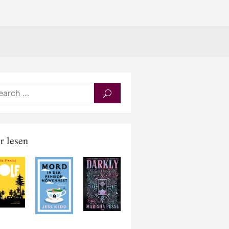
Search
SEARCH
for:
r lesen