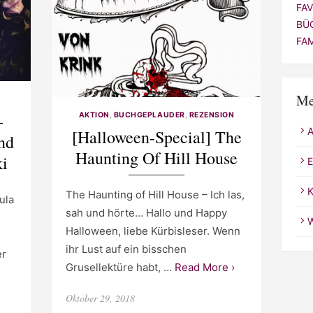
FA
BÜ
FA
Me
–
AKTION
,
BUCHGEPLAUDER
,
REZENSION
[Halloween-Special] The
nd
Haunting Of Hill House
ki
E
K
The Haunting of Hill House – Ich las,
ula
sah und hörte… Hallo und Happy
W
Halloween, liebe Kürbisleser. Wenn
ihr Lust auf ein bisschen
er
Grusellektüre habt, …
Read More ›
Posted
Oktober 29, 2018
on