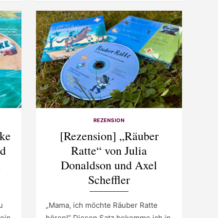
REZENSION
eke
[Rezension] „Räuber
nd
Ratte“ von Julia
m
Donaldson und Axel
Scheffler
u
„Mama, ich möchte Räuber Ratte
mein
hören!“ Diesen Satz bekomme ich in