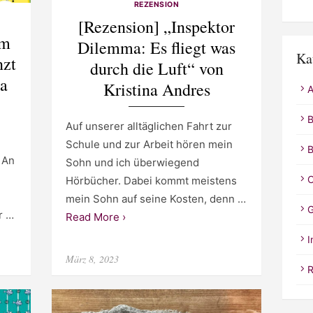
REZENSION
[Rezension] „Inspektor
im
Dilemma: Es fliegt was
Ka
nzt
durch die Luft“ von
sa
Kristina Andres
A
B
Auf unserer alltäglichen Fahrt zur
Schule und zur Arbeit hören mein
B
. An
Sohn und ich überwiegend
C
Hörbücher. Dabei kommt meistens
mein Sohn auf seine Kosten, denn …
G
r …
Read More ›
I
Posted
März 8, 2023
on
R