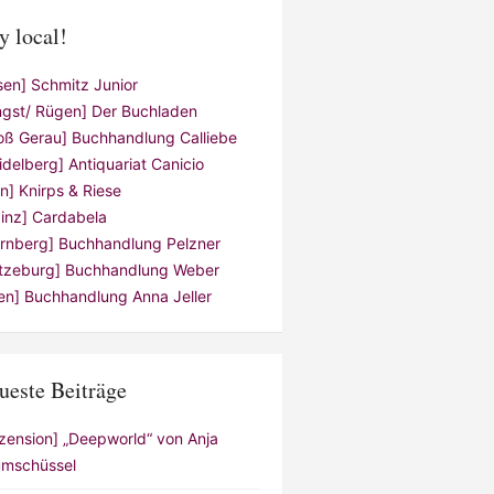
y local!
sen] Schmitz Junior
ngst/ Rügen] Der Buchladen
oß Gerau] Buchhandlung Calliebe
idelberg] Antiquariat Canicio
ln] Knirps & Riese
inz] Cardabela
rnberg] Buchhandlung Pelzner
tzeburg] Buchhandlung Weber
en] Buchhandlung Anna Jeller
ueste Beiträge
zension] „Deepworld“ von Anja
mschüssel