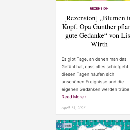
REZENSION
[Rezension] „Blumen 
Kopf. Opa Günther pfla
gute Gedanke“ von Li
Wirth
Es gibt Tage, an denen man das
Gefühl hat, dass alles schiefgeht
diesen Tagen häufen sich
unschönen Ereignisse und die
eigenen Gedanken werden trübe
Read More ›
Posted
April 13, 2023
on