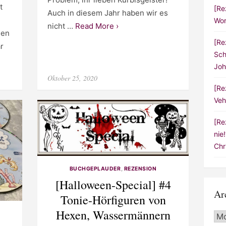
t
[Re
Auch in diesem Jahr haben wir es
Wor
nicht …
Read More ›
den
[Re
r
Sch
Joh
Posted
Oktober 25, 2020
on
[Re
Veh
[Re
nie
Chr
BUCHGEPLAUDER
,
REZENSION
[Halloween-Special] #4
Ar
Tonie-Hörfiguren von
Hexen, Wassermännern
Arc