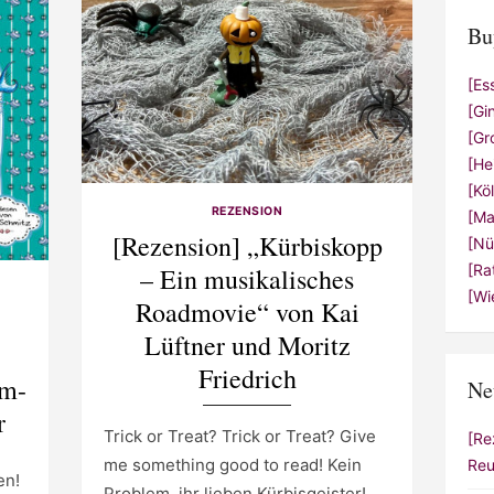
Bu
[Es
[Gi
[Gr
[He
[Kö
REZENSION
[Ma
[Rezension] „Kürbiskopp
[Nü
[Ra
– Ein musikalisches
[Wi
Roadmovie“ von Kai
Lüftner und Moritz
Friedrich
im-
Ne
r
Trick or Treat? Trick or Treat? Give
[Re
me something good to read! Kein
Reu
en!
Problem, ihr lieben Kürbisgeister!