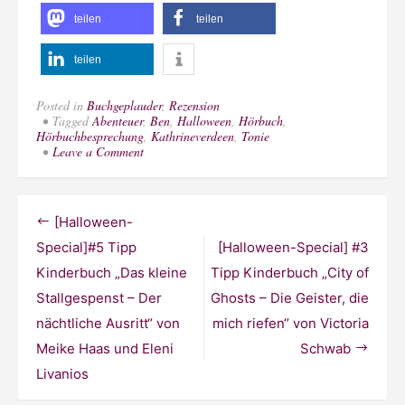
teilen
teilen
teilen
Posted in
Buchgeplauder
,
Rezension
Tagged
Abenteuer
,
Ben
,
Halloween
,
Hörbuch
,
Hörbuchbesprechung
,
Kathrineverdeen
,
Tonie
on
Leave a Comment
[Halloween-
Special]
#4
Tonie-
Beitragsnavigation
[Halloween-
Hörfiguren
von
Special]#5 Tipp
[Halloween-Special] #3
Hexen,
Kinderbuch „Das kleine
Tipp Kinderbuch „City of
Wassermännern
und
Stallgespenst – Der
Ghosts – Die Geister, die
Gespenstern
nächtliche Ausritt“ von
mich riefen“ von Victoria
Meike Haas und Eleni
Schwab
Livanios