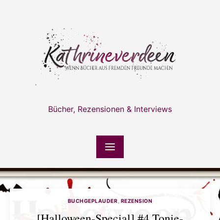
Skip
to
content
Bücher, Rezensionen & Interviews
BUCHGEPLAUDER
,
REZENSION
[Halloween-Special] #4 Tonie-