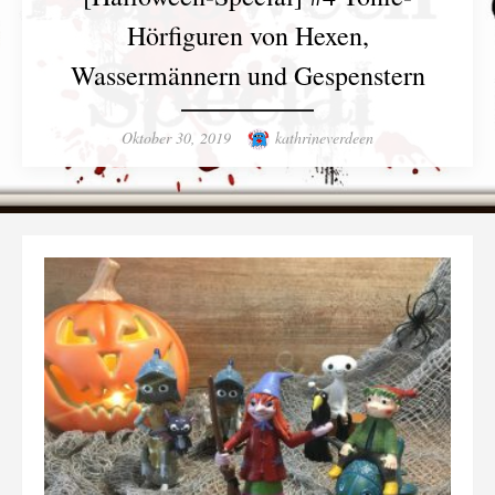
Hörfiguren von Hexen,
Wassermännern und Gespenstern
Posted
Author
Oktober 30, 2019
kathrineverdeen
on