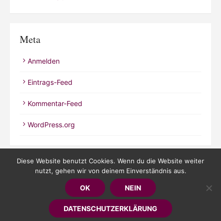
Meta
Anmelden
Eintrags-Feed
Kommentar-Feed
WordPress.org
Diese Website benutzt Cookies. Wenn du die Website weiter
nutzt, gehen wir von deinem Einverständnis aus.
© 2026 Kathrineverdeen
OK
NEIN
Powered by WordPress
/
Theme by Design Lab
DATENSCHUTZERKLÄRUNG