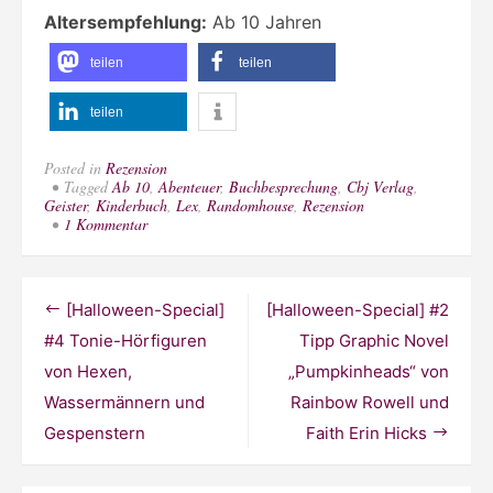
Altersempfehlung:
Ab 10 Jahren
teilen
teilen
teilen
Posted in
Rezension
Tagged
Ab 10
,
Abenteuer
,
Buchbesprechung
,
Cbj Verlag
,
Geister
,
Kinderbuch
,
Lex
,
Randomhouse
,
Rezension
zu
1 Kommentar
[Halloween-
Special]
#3
Tipp
Beitragsnavigation
[Halloween-Special]
[Halloween-Special] #2
Kinderbuch
„City
#4 Tonie-Hörfiguren
Tipp Graphic Novel
of
von Hexen,
„Pumpkinheads“ von
Ghosts
–
Wassermännern und
Rainbow Rowell und
Die
Geister,
Gespenstern
Faith Erin Hicks
die
mich
riefen“