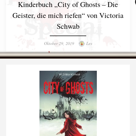
Kinderbuch „City of Ghosts – Die
Geister, die mich riefen“ von Victoria
Schwab
Posted
Author
Oktober 29, 2019
Lex
on