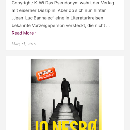
Copyright: KiWi Das Pseudonym wahrt der Verlag
mit eiserner Disziplin. Aber ob sich nun hinter
„Jean-Luc Bannalec“ eine in Literaturkreisen
bekannte Vorzeigeperson versteckt, die nicht …
Read More ›
Posted
März 15, 2016
on