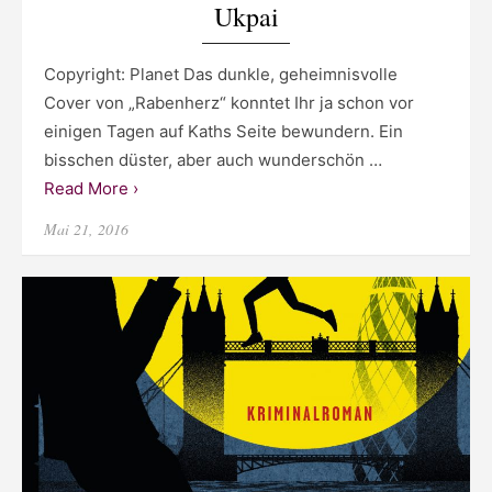
Ukpai
Copyright: Planet Das dunkle, geheimnisvolle
Cover von „Rabenherz“ konntet Ihr ja schon vor
einigen Tagen auf Kaths Seite bewundern. Ein
bisschen düster, aber auch wunderschön …
Read More ›
Posted
Mai 21, 2016
on