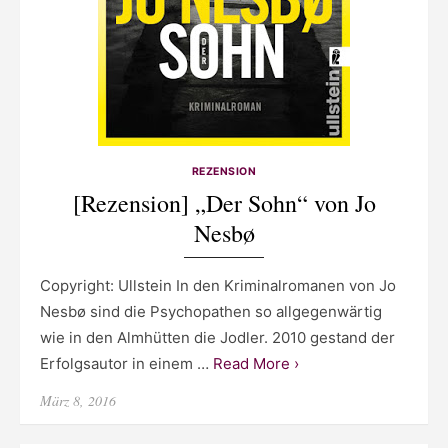
REZENSION
[Rezension] „Der Sohn“ von Jo
Nesbø
Copyright: Ullstein In den Kriminalromanen von Jo
Nesbø sind die Psychopathen so allgegenwärtig
wie in den Almhütten die Jodler. 2010 gestand der
Erfolgsautor in einem …
Read More ›
Posted
März 8, 2016
on