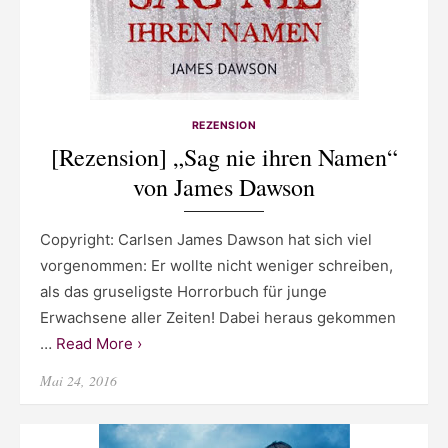
REZENSION
[Rezension] „Sag nie ihren Namen“
von James Dawson
Copyright: Carlsen James Dawson hat sich viel
vorgenommen: Er wollte nicht weniger schreiben,
als das gruseligste Horrorbuch für junge
Erwachsene aller Zeiten! Dabei heraus gekommen
…
Read More ›
Posted
Mai 24, 2016
on