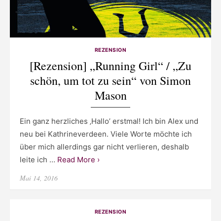
REZENSION
[Rezension] „Running Girl“ / „Zu
schön, um tot zu sein“ von Simon
Mason
Ein ganz herzliches ‚Hallo’ erstmal! Ich bin Alex und
neu bei Kathrineverdeen. Viele Worte möchte ich
über mich allerdings gar nicht verlieren, deshalb
leite ich …
Read More ›
Posted
Mai 14, 2016
on
REZENSION