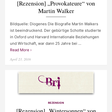
[Rezension] „Provokateure“ von
Martin Walker
Bildquelle: Diogenes Die Biografie Martin Walkers
ist beeindruckend. Der gebürtige Schotte studierte
in Oxford und Harvard Internationale Beziehungen
und Wirtschaft, war dann 25 Jahre bei …
Read More ›
Posted
April 23, 2016
on
REZENSION
[Rezension] „Wintersonnen“ von