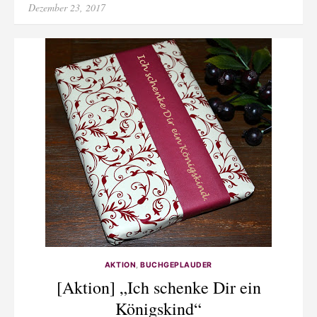
Posted
Dezember 23, 2017
on
AKTION
,
BUCHGEPLAUDER
[Aktion] „Ich schenke Dir ein
Königskind“