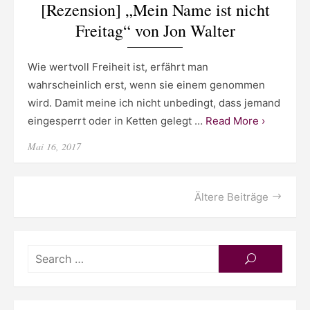
[Rezension] „Mein Name ist nicht
Freitag“ von Jon Walter
Wie wertvoll Freiheit ist, erfährt man
wahrscheinlich erst, wenn sie einem genommen
wird. Damit meine ich nicht unbedingt, dass jemand
eingesperrt oder in Ketten gelegt …
Read More ›
Posted
Mai 16, 2017
on
Beitragsnavigation
Ältere Beiträge
Searc
SEARCH
for: