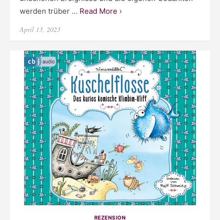
werden trüber …
Read More ›
Posted
April 13, 2023
on
REZENSION