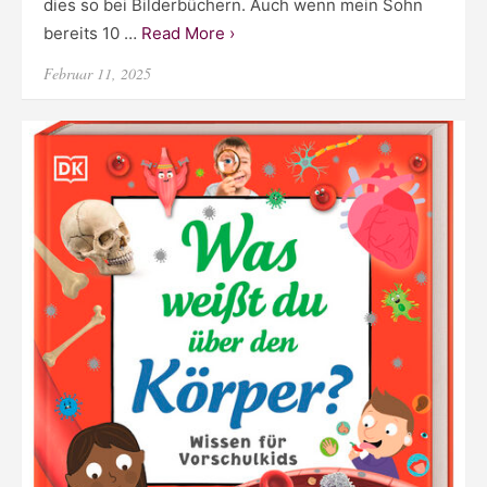
dies so bei Bilderbüchern. Auch wenn mein Sohn
bereits 10 …
Read More ›
Posted
Februar 11, 2025
on