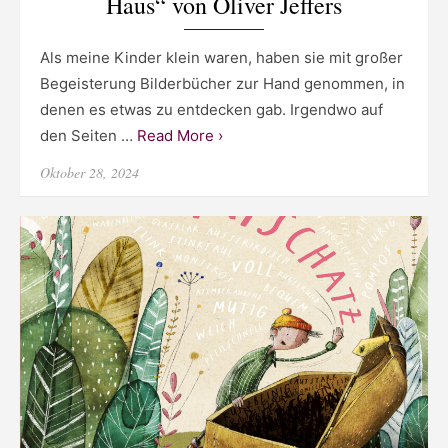
Haus“ von Oliver Jeffers
Als meine Kinder klein waren, haben sie mit großer
Begeisterung Bilderbücher zur Hand genommen, in
denen es etwas zu entdecken gab. Irgendwo auf
den Seiten …
Read More ›
Posted
Oktober 28, 2024
on