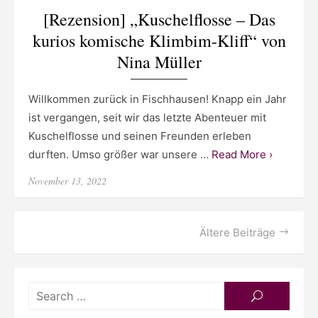
[Rezension] „Kuschelflosse – Das
kurios komische Klimbim-Kliff“ von
Nina Müller
Willkommen zurück in Fischhausen! Knapp ein Jahr
ist vergangen, seit wir das letzte Abenteuer mit
Kuschelflosse und seinen Freunden erleben
durften. Umso größer war unsere …
Read More ›
Posted
November 13, 2022
on
Beitragsnavigation
Ältere Beiträge
Searc
SEARCH
for: