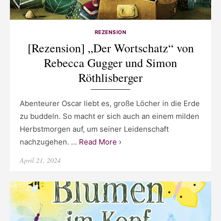
REZENSION
[Rezension] „Der Wortschatz“ von
Rebecca Gugger und Simon
Röthlisberger
Abenteurer Oscar liebt es, große Löcher in die Erde
zu buddeln. So macht er sich auch an einem milden
Herbstmorgen auf, um seiner Leidenschaft
nachzugehen. …
Read More ›
Posted
April 21, 2024
on