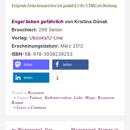
Broschiert:
299 Seiten
Verlag:
Ubooks/U-Line
Erscheinungsdatum:
März 2012
ISBN-13:
978-3939239253
teilen
teilen
teilen
Posted in
Rezension
Tagged
Fantasy
,
Kathrineverdeen
,
Liebe
,
Magie
,
Rezension
,
Roman
on
Leave a Comment
[Rezension]
„Engel
lieben
gefährlich“
Beitragsnavigation
[Rezension] „Das
[Rezension] „Flames ’n‘
von
Kristina
Leben in meinem Sinn“
Roses“ von Kiersten
Günak
von Susanna Ernst
White