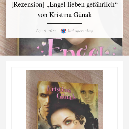
[Rezension] „Engel lieben gefährlich“
von Kristina Günak
Posted
Author
Juni 8, 2012
kathrineverdeen
on