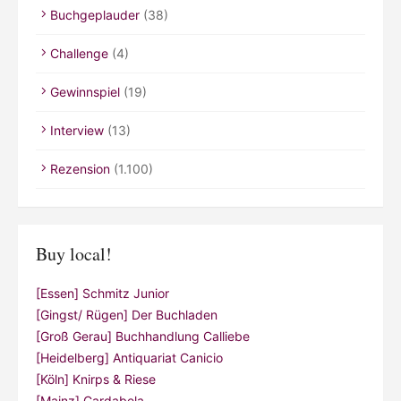
Gewinnspiel
(19)
Interview
(13)
Rezension
(1.100)
Buy local!
[Essen] Schmitz Junior
[Gingst/ Rügen] Der Buchladen
[Groß Gerau] Buchhandlung Calliebe
[Heidelberg] Antiquariat Canicio
[Köln] Knirps & Riese
[Mainz] Cardabela
[Nürnberg] Buchhandlung Pelzner
[Ratzeburg] Buchhandlung Weber
[Wien] Buchhandlung Anna Jeller