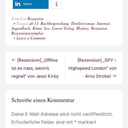
teilen
Posted in
Rezension
Tagged
ab 13
,
Buchbesprechung
,
Detektivroman
,
Internat
,
Jugendbuch
,
Krimi
,
Lex
,
Loewe Verlag
,
Mystery
,
Rezension
,
Rezensionsexemplar
on
Leave a Comment
[Rezension]
„Ellingham
Academy
1
Beitragsnavigation
[Rezension] „Offline
[Rezension] „SPY –
–
Was
ist es nass, wenn’s
Highspeed London“ von
geschah
regnet“ von Jessi Kirby
Arno Strobel
mit
Alice?“
von
Maureen
Johnson
Schreibe einen Kommentar
Deine E-Mail-Adresse wird nicht veröffentlicht.
Erforderliche Felder sind mit
*
markiert