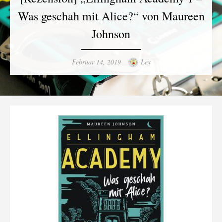
Was geschah mit Alice?“ von Maureen
Johnson
Posted
Author
Februar 14, 2019
Lex
on