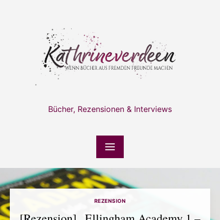
Skip
to
content
Bücher, Rezensionen & Interviews
REZENSION
[Rezension] „Ellingham Academy 1 –