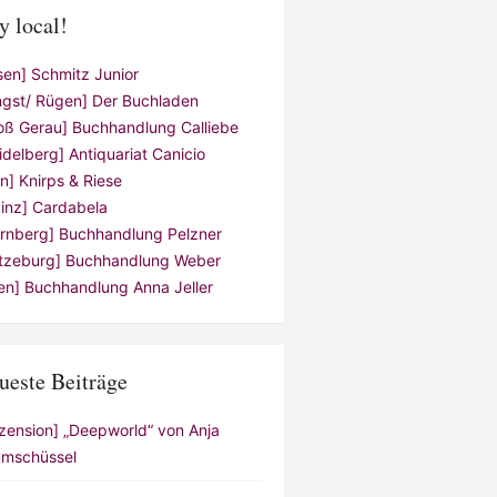
y local!
sen] Schmitz Junior
ngst/ Rügen] Der Buchladen
oß Gerau] Buchhandlung Calliebe
idelberg] Antiquariat Canicio
ln] Knirps & Riese
inz] Cardabela
rnberg] Buchhandlung Pelzner
tzeburg] Buchhandlung Weber
en] Buchhandlung Anna Jeller
ueste Beiträge
zension] „Deepworld“ von Anja
mschüssel