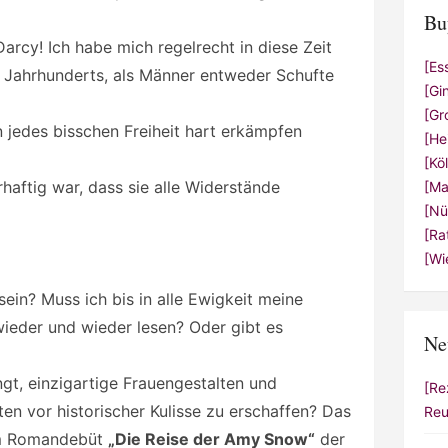
Bu
 Darcy! Ich habe mich regelrecht in diese Zeit
[Es
9. Jahrhunderts, als Männer entweder Schufte
[Gi
[Gr
 jedes bisschen Freiheit hart erkämpfen
[He
[Kö
haftig war, dass sie alle Widerstände
[Ma
[Nü
[Ra
[Wi
ein? Muss ich bis in alle Ewigkeit meine
ieder und wieder lesen? Oder gibt es
Ne
gt, einzigartige Frauengestalten und
[Re
n vor historischer Kulisse zu erschaffen? Das
Reu
dem Romandebüt
„Die Reise der Amy Snow“
der