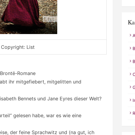
Ka
A
Copyright: List
B
B
d Brontë-Romane
C
bt ihr mitgefiebert, mitgelitten und
G
isabeth Bennets und Jane Eyres dieser Welt?
I
R
rteil“ gelesen habe, war es wie eine
ise, der feine Sprachwitz und (na gut, ich