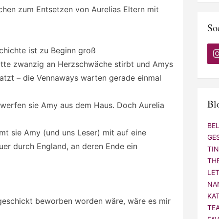
hen zum Entsetzen von Aurelias Eltern mit
So
hichte ist zu Beginn groß
 Mitte zwanzig an Herzschwäche stirbt und Amys
latzt – die Vennaways warten gerade einmal
Bl
 werfen sie Amy aus dem Haus. Doch Aurelia
BE
mmt sie Amy (und uns Leser) mit auf eine
GE
uer durch England, an deren Ende ein
TI
TH
LE
NA
KA
geschickt beworben worden wäre, wäre es mir
TE