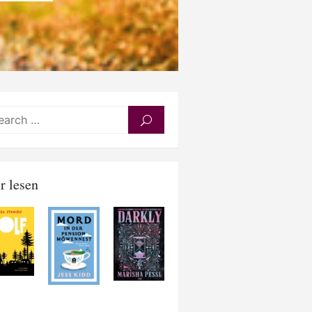
Search
SEARCH
for:
r lesen