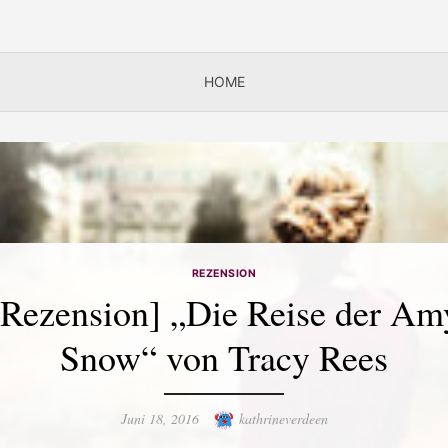
HOME
REZENSION
[Rezension] „Die Reise der Am
Snow“ von Tracy Rees
Posted
Author
Juni 18, 2016
kathrineverdeen
on