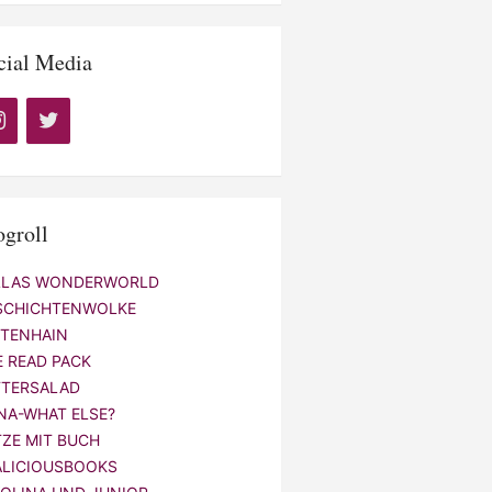
cial Media
ogroll
LLAS WONDERWORLD
SCHICHTENWOLKE
NTENHAIN
E READ PACK
TTERSALAD
NA-WHAT ELSE?
TZE MIT BUCH
ALICIOUSBOOKS