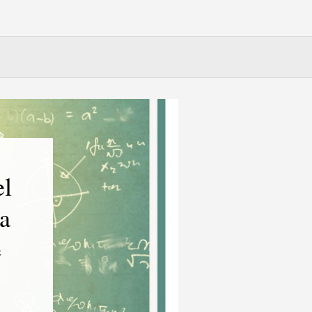
el
a
e