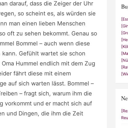
an darauf, dass die Zeiger der Uhr
Bu
egen, so scheint es, als würden sie
[Es
wenn man einen lieben Menschen
[Gi
 so oft zu sehen bekommt. Genau so
[Gr
[He
Hummel Bommel – auch wenn diese
[Kö
 kann. Gefühlt wartet sie schon
[Ma
[Nü
ss Oma Hummel endlich mit dem Zug
[Ra
der fährt diese mit einem
[Wi
ge auf sich warten lässt. Bommel –
eiben – fragt sich, warum ihm die
Ne
ng vorkommt und er macht sich auf
[Re
n und Dingen, die ihm die Zeit
Reu