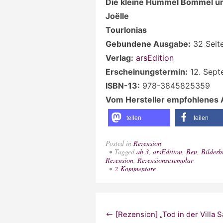
Die kleine Hummel Bommel und 
Joëlle
Tourlonias
Gebundene Ausgabe:
32 Seit
Verlag:
arsEdition
Erscheinungstermin:
12. Sept
ISBN-13:
978-3845825359
Vom Hersteller empfohlenes A
teilen
teilen
Posted in
Rezension
Tagged
ab 3
,
arsEdition
,
Ben
,
Bilderb
Rezension
,
Rezensionsexemplar
zu
2 Kommentare
[Rezension]
„Die
kleine
Hummel
Beitragsnavigation
Bommel
[Rezension] „Tod in der Villa S
und