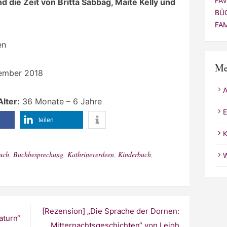
FA
die Zeit von Britta Sabbag, Maite Kelly und
BÜ
FA
en
Me
ember 2018
lter:
36 Monate – 6 Jahre
E
teilen
K
uch
,
Buchbesprechung
,
Kathrineverdeen
,
Kinderbuch
,
W
[Rezension] „Die Sprache der Dornen:
aturn“
Mitternachtsgeschichten“ von Leigh