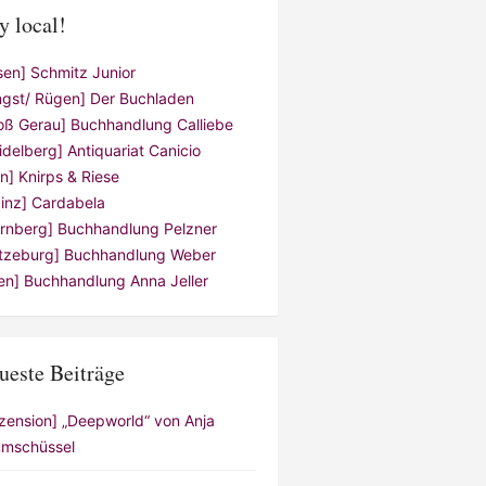
y local!
sen] Schmitz Junior
ngst/ Rügen] Der Buchladen
oß Gerau] Buchhandlung Calliebe
idelberg] Antiquariat Canicio
ln] Knirps & Riese
inz] Cardabela
rnberg] Buchhandlung Pelzner
tzeburg] Buchhandlung Weber
en] Buchhandlung Anna Jeller
ueste Beiträge
zension] „Deepworld“ von Anja
mschüssel