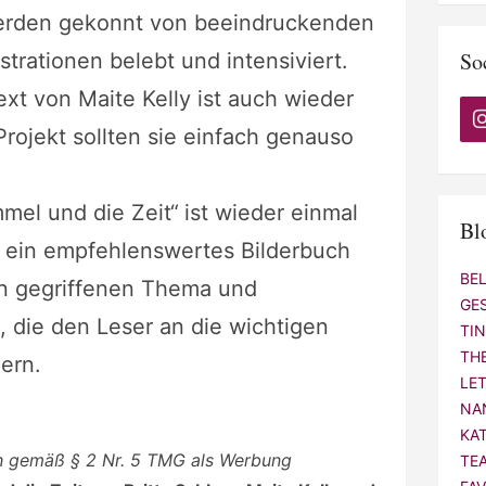
rden gekonnt von beeindruckenden
So
strationen belebt und intensiviert.
xt von Maite Kelly ist auch wieder
rojekt sollten sie einfach genauso
mel und die Zeit“
ist wieder einmal
Bl
 ein empfehlenswertes Bilderbuch
BE
n gegriffenen Thema und
GE
 die den Leser an die wichtigen
TI
TH
ern.
LE
NA
KA
ch gemäß § 2 Nr. 5 TMG als Werbung
TE