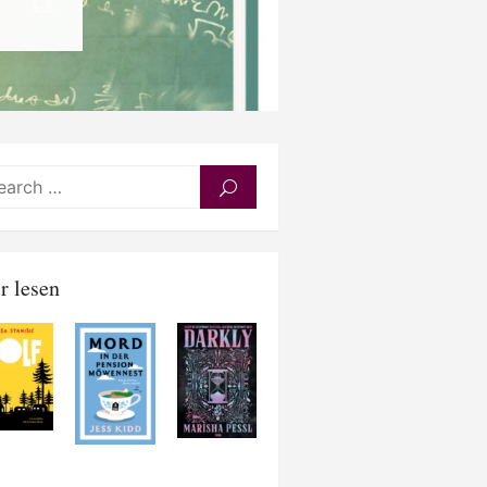
Search
SEARCH
for:
r lesen