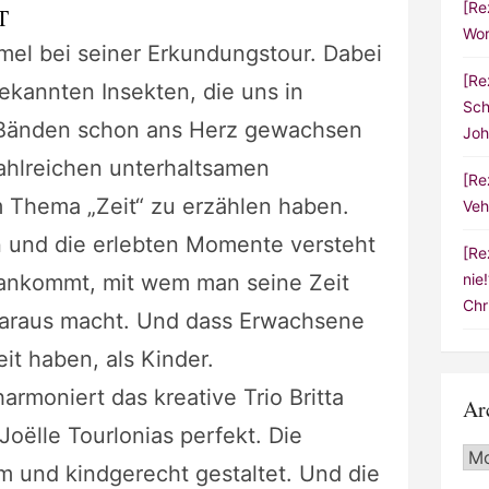
[Re
T
Wor
mel bei seiner Erkundungstour. Dabei
[Re
ekannten Insekten, die uns in
Sch
 Bänden schon ans Herz gewachsen
Joh
ahlreichen unterhaltsamen
[Re
m Thema „Zeit“ zu erzählen haben.
Veh
 und die erlebten Momente versteht
[Re
 ankommt, mit wem man seine Zeit
nie
Chr
daraus macht. Und dass Erwachsene
it haben, als Kinder.
armoniert das kreative Trio Britta
Ar
 Joëlle
Tourlonias perfekt. Die
Arc
m und kindgerecht gestaltet. Und die