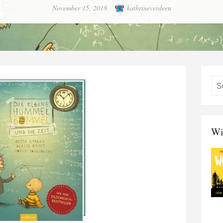
Posted
Author
November 15, 2018
kathrineverdeen
on
Wi