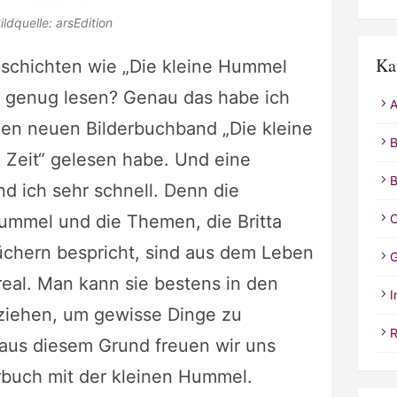
ildquelle: arsEdition
Ka
chichten wie „Die kleine Hummel
t genug lesen? Genau das habe ich
A
den neuen Bilderbuchband „Die kleine
B
Zeit“ gelesen habe. Und eine
B
nd ich sehr schnell. Denn die
ummel und die Themen, die Britta
C
üchern bespricht, sind aus dem Leben
G
real. Man kann sie bestens in den
I
eziehen, um gewisse Dinge zu
R
 aus diesem Grund freuen wir uns
rbuch mit der kleinen Hummel.