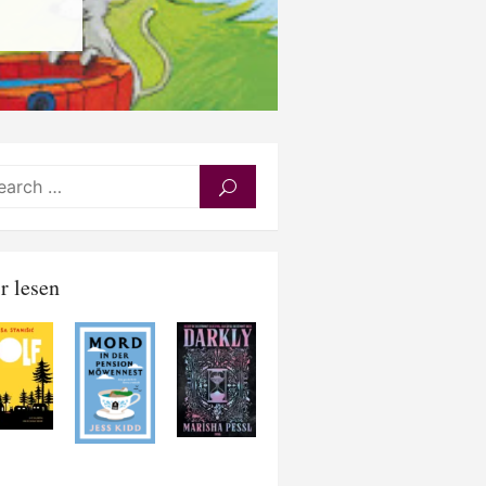
Search
SEARCH
for:
r lesen