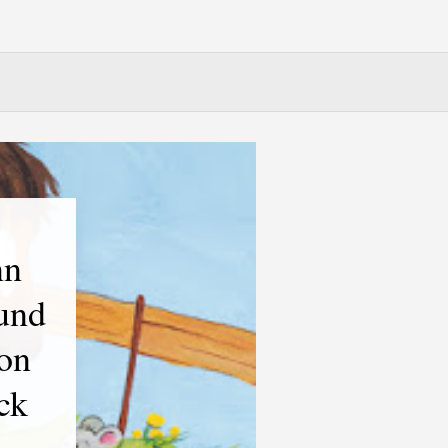
nn
und
von
ck