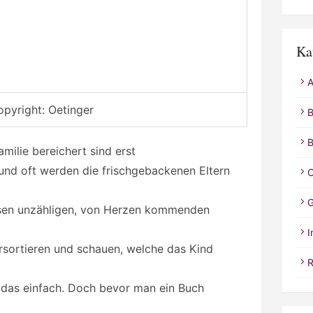
Ka
A
pyright: Oetinger
B
B
milie bereichert sind erst
und oft werden die frischgebackenen Eltern
C
G
iesen unzähligen, von Herzen kommenden
I
rsortieren und schauen, welche das Kind
R
t das einfach. Doch bevor man ein Buch