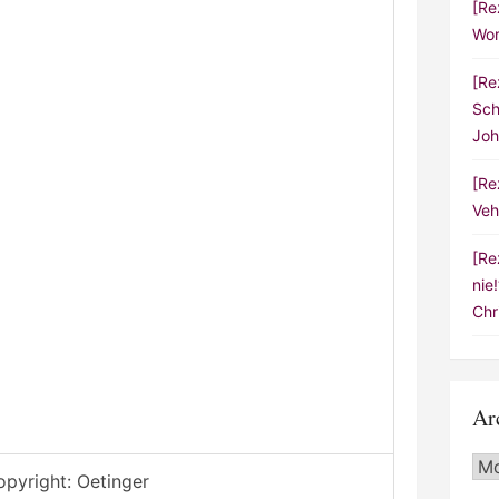
[Re
Wor
[Re
Sch
Joh
[Re
Veh
[Re
nie
Chr
Ar
Arc
pyright: Oetinger