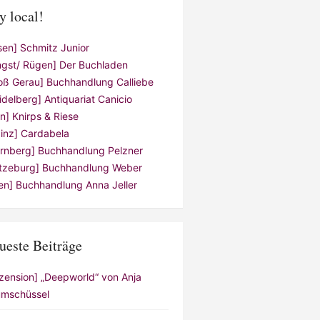
y local!
sen] Schmitz Junior
ngst/ Rügen] Der Buchladen
oß Gerau] Buchhandlung Calliebe
idelberg] Antiquariat Canicio
ln] Knirps & Riese
inz] Cardabela
rnberg] Buchhandlung Pelzner
tzeburg] Buchhandlung Weber
en] Buchhandlung Anna Jeller
ueste Beiträge
zension] „Deepworld“ von Anja
mschüssel