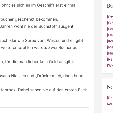
Bu
, lohnt es sich es im Geschäft erst einmal
[Es
derbücher geschenkt bekommen,
[Gi
Jahren wohl nie der Buchstoff ausgeht.
[Gr
[He
 auch klar die Spreu vom Weizen und es gibt
[Kö
cht weiterempfehlen würde. Zwei Bücher aus
[Ma
[Nü
[Ra
, für die man lieber kein Geld ausgibt:
[Wi
Susann Niessen und „Drücke mich, dann hupe
Ne
ebrock. Dabei sehen sie auf den ersten Blick
[Re
Reu