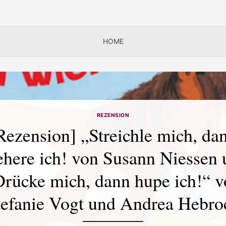
HOME
REZENSION
Rezension] „Streichle mich, da
ehere ich! von Susann Niessen 
rücke mich, dann hupe ich!“ 
tefanie Vogt und Andrea Hebro