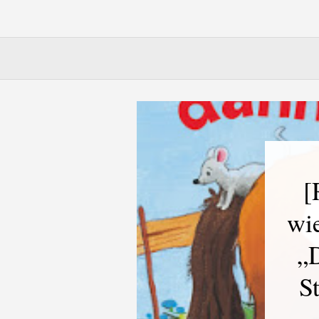
[
wi
„D
S