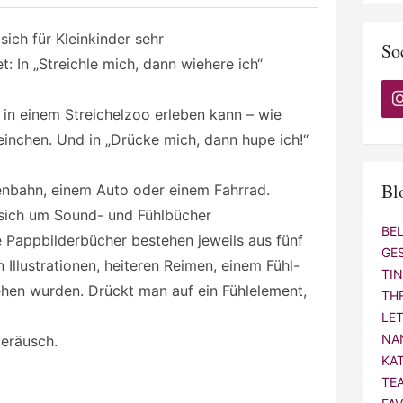
ich für Kleinkinder sehr
So
 In „Streichle mich, dann wiehere ich“
t in einem Streichelzoo erleben kann – wie
inchen. Und in „Drücke mich, dann hupe ich!“
Bl
enbahn, einem Auto oder einem Fahrrad.
 sich um Sound- und Fühlbücher
BE
 Pappbilderbücher bestehen jeweils aus fünf
GE
n Illustrationen, heiteren Reimen, einem Fühl-
TI
en wurden. Drückt man auf ein Fühlelement,
TH
LE
NA
Geräusch.
KA
TE