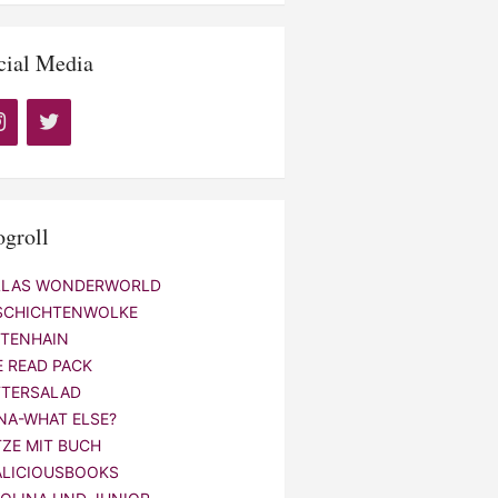
cial Media
ogroll
LLAS WONDERWORLD
SCHICHTENWOLKE
NTENHAIN
E READ PACK
TTERSALAD
NA-WHAT ELSE?
TZE MIT BUCH
ALICIOUSBOOKS