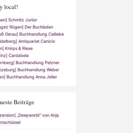
y local!
sen] Schmitz Junior
ngst/ Rügen] Der Buchladen
oß Gerau] Buchhandlung Calliebe
idelberg] Antiquariat Canicio
ln] Knirps & Riese
inz] Cardabela
rnberg] Buchhandlung Pelzner
tzeburg] Buchhandlung Weber
en] Buchhandlung Anna Jeller
ueste Beiträge
zension] „Deepworld“ von Anja
mschüssel