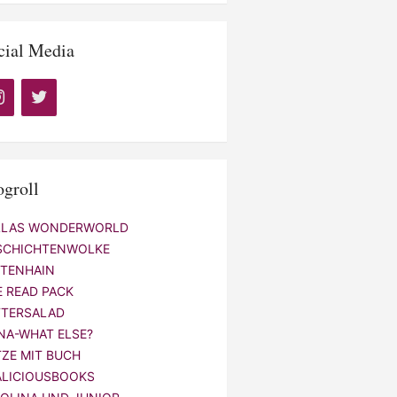
cial Media
ogroll
LLAS WONDERWORLD
SCHICHTENWOLKE
NTENHAIN
E READ PACK
TTERSALAD
NA-WHAT ELSE?
TZE MIT BUCH
ALICIOUSBOOKS