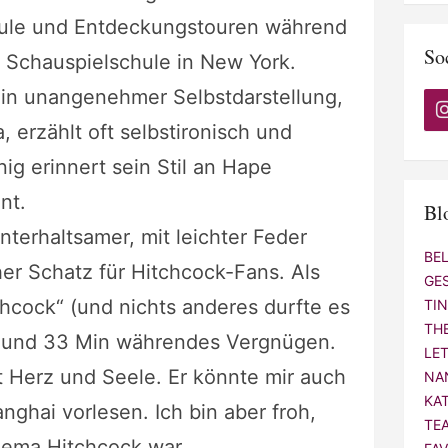
hule und Entdeckungstouren während
So
r Schauspielschule in New York.
ie in unangenehmer Selbstdarstellung,
 erzählt oft selbstironisch und
ig erinnert sein Stil an Hape
nt.
Bl
unterhaltsamer, mit leichter Feder
BE
her Schatz für Hitchcock-Fans. Als
GE
hcock“ (und nichts anderes durfte es
TI
TH
td. und 33 Min währendes Vergnügen.
LE
t Herz und Seele. Er könnte mir auch
NA
KA
ghai vorlesen. Ich bin aber froh,
TE
hema Hitchcock war.