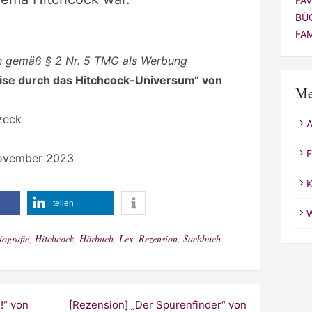
FA
BÜ
FA
ch gemäß § 2 Nr. 5 TMG als Werbung
ise durch das Hitchcock-Universum“ von
Me
zeck
E
November 2023
K
teilen
W
iografie
,
Hitchcock
,
Hörbuch
,
Lex
,
Rezension
,
Sachbuch
!“ von
[Rezension] „Der Spurenfinder“ von