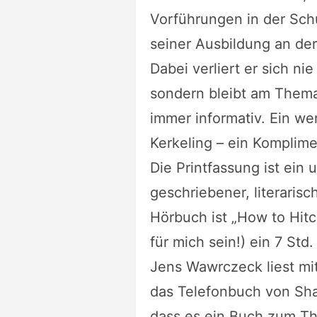
Vorführungen in der Sc
seiner Ausbildung an de
Dabei verliert er sich n
sondern bleibt am Thema,
immer informativ. Ein wen
Kerkeling – ein Komplime
Die Printfassung ist ein 
geschriebener, literarisc
Hörbuch ist „How to Hitc
für mich sein!) ein 7 S
Jens Wawrczeck liest mi
das Telefonbuch von Shan
dass es ein Buch zum T