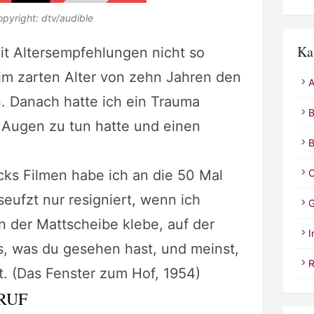
pyright: dtv/audible
Ka
t Altersempfehlungen nicht so
im zarten Alter von zehn Jahren den
A
. Danach hatte ich ein Trauma
B
t Augen zu tun hatte und einen
B
cks Filmen habe ich an die 50 Mal
C
eufzt nur resigniert, wenn ich
G
n der Mattscheibe klebe, auf der
I
es, was du gesehen hast, und meinst,
R
t. (Das Fenster zum Hof, 1954)
RUF