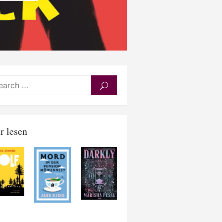
Search
SEARCH
for:
r lesen