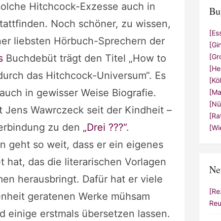
solche Hitchcock-Exzesse auch in
Bu
ttfinden. Noch schöner, zu wissen,
[Es
ner liebsten Hörbuch-Sprechern der
[Gi
s
Buchdebüt trägt den Titel „How to
[Gr
[He
durch das Hitchcock-Universum“. Es
[Kö
auch in gewisser Weise Biografie.
[Ma
[Nü
t Jens Wawrczeck seit der Kindheit –
[Ra
Verbindung zu den
„Drei ???“
.
[Wi
 geht so weit, dass er ein eigenes
hat, das die literarischen Vorlagen
Ne
en herausbringt. Dafür hat er viele
[Re
senheit geratenen Werke mühsam
Reu
einige erstmals übersetzen lassen.