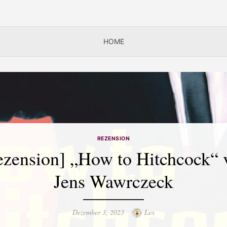
HOME
REZENSION
ezension] „How to Hitchcock“ 
Jens Wawrczeck
Posted
Author
Dezember 3, 2023
Lex
on