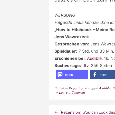
WERBUNG
Folgende Links kennzeichne i
„How to Hitchcock – Meine Re
Jens Wawrczeck
Gesprochen von:
Jens Wawrc
Spieldauer:
7 Std. und 33 Min.
Erschienen bei:
Audible
, 16. 
Buchvorlage:
dtv
, 256 Seiten
teilen
teilen
Posted in
Rezension
Tagged
Audible
,
B
on
Leave a Comment
[Rezension]
„How
to
Hitchcock“
Beitragsnavigation
[Rezension] „You can cook this
von