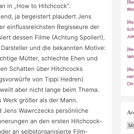
[Re
n in „How to Hitchcock“.
Wor
end, ja begeistert plaudert Jens
[Re
r einflussreichsten Regisseure der
Sch
siert dessen Filme (Achtung Spoiler!),
Joh
Darsteller und die bekannten Motive:
[Re
Veh
üchtige Mütter, schlechte Ehen und
Den Schatten über Hitchcocks
[Re
nie
ngsvorwürfe von Tippi Hedren)
Chr
rweilt aber nicht lange beim Thema.
as Werk größer als der Mann.
d Jens Wawrczecks persönliche
Ar
nnerungen an den ersten Hitchcock-
Arc
er an selbstorganisierte Film-