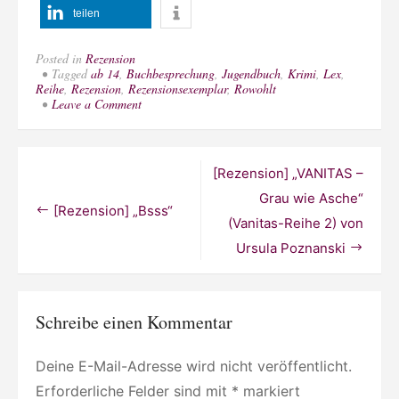
teilen
Posted in
Rezension
Tagged
ab 14
,
Buchbesprechung
,
Jugendbuch
,
Krimi
,
Lex
,
Reihe
,
Rezension
,
Rezensionsexemplar
,
Rowohlt
on
Leave a Comment
[Rezension]
„Hey,
Sherlock!“
(Garvie
Beitragsnavigation
[Rezension] „VANITAS –
Smith,
Band
Grau wie Asche“
3)
[Rezension] „Bsss“
(Vanitas-Reihe 2) von
von
Simon
Ursula Poznanski
Mason
Schreibe einen Kommentar
Deine E-Mail-Adresse wird nicht veröffentlicht.
Erforderliche Felder sind mit
*
markiert