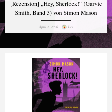
[Rezension] „Hey, Sherlock!“ (Garvie
Smith, Band 3) von Simon Mason
Posted
Author
April 2, 2020
Lex
on