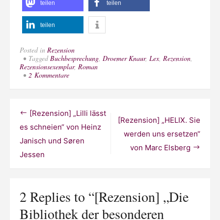
teilen
teilen
teilen
Posted in
Rezension
Tagged
Buchbesprechung
,
Droemer Knaur
,
Lex
,
Rezension
,
Rezensionsexemplar
,
Roman
zu
2 Kommentare
[Rezension]
„Die
Bibliothek
der
Beitragsnavigation
[Rezension] „Lilli lässt
besonderen
[Rezension] „HELIX. Sie
Kinder“
es schneien“ von Heinz
von
werden uns ersetzen“
Janisch und Søren
Ransom
von Marc Elsberg
Riggs
Jessen
2 Replies to “
[Rezension] „Die
Bibliothek der besonderen