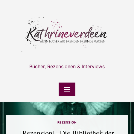
Skip
to
content
Bücher, Rezensionen & Interviews
REZENSION
[Rezension] „Die Bibliothek der