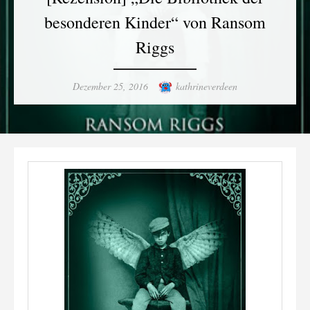
besonderen Kinder“ von Ransom
Riggs
Posted
Author
Dezember 25, 2016
kathrineverdeen
on