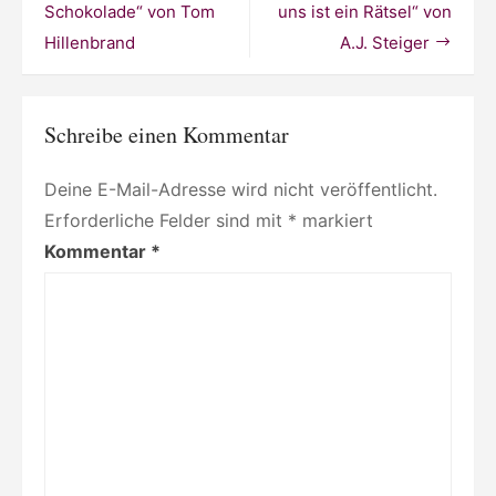
kleine
Schokolade“ von Tom
uns ist ein Rätsel“ von
Nachbarschaft“
Hillenbrand
A.J. Steiger
von
Minetaro
Mochizuki
Schreibe einen Kommentar
Deine E-Mail-Adresse wird nicht veröffentlicht.
Erforderliche Felder sind mit
*
markiert
Kommentar
*