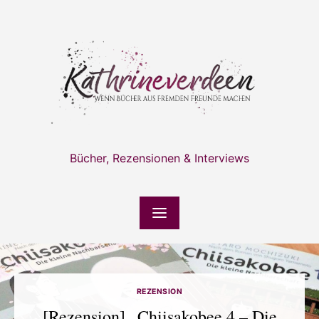
Skip
to
content
Bücher, Rezensionen & Interviews
REZENSION
[Rezension] „Chiisakobee 4 – Die