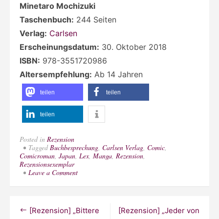
Minetaro Mochizuki
Taschenbuch:
244 Seiten
Verlag:
Carlsen
Erscheinungsdatum:
30. Oktober 2018
ISBN:
978-3551720986
Altersempfehlung:
Ab 14 Jahren
teilen
teilen
teilen
Posted in
Rezension
Tagged
Buchbesprechung
,
Carlsen Verlag
,
Comic
,
Comicroman
,
Japan
,
Lex
,
Manga
,
Rezension
,
Rezensionsexemplar
on
Leave a Comment
[Rezension]
„Chiisakobee
4
–
Beitragsnavigation
[Rezension] „Bittere
[Rezension] „Jeder von
Die