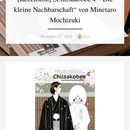
kleine Nachbarschaft“ von Minetaro
Mochizuki
Posted
Author
November 27, 2018
Lex
on