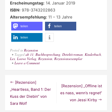
Erscheinungstag:
14. Januar 2019
ISBN:
978-3743202863
Altersempfehlung:
11 – 13 Jahre
teilen
teilen
teilen
Posted in
Rezension
Tagged
ab 11
,
Buchbesprechung
,
Detektivroman
,
Kinderbuch
,
Lex
,
Loewe Verlag
,
Rezension
,
Rezensionsexemplar
on
Leave a Comment
[Rezension]
„Agatha
Oddly
–
Beitragsnavigation
[Rezension]
Das
[Rezension] „Offline ist
Verbrechen
„Heartless, Band 1: Der
wartet
es nass, wenn’s regnet“
Kuss der Diebin“ von
nicht“
von Jessi Kirby
von
Sara Wolf
Lena
Jones