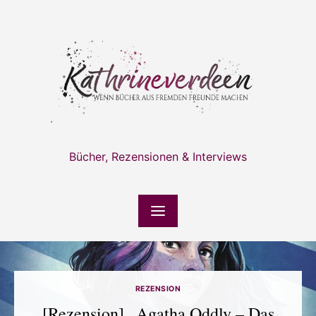
Skip
to
content
Bücher, Rezensionen & Interviews
REZENSION
[Rezension] „Agatha Oddly – Das