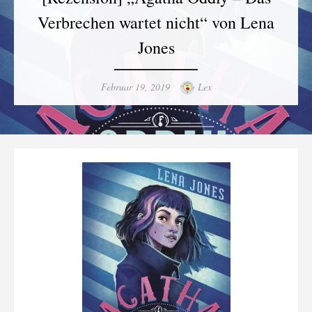
Verbrechen wartet nicht“ von Lena
Jones
Posted
Author
Februar 19, 2019
Lex
on