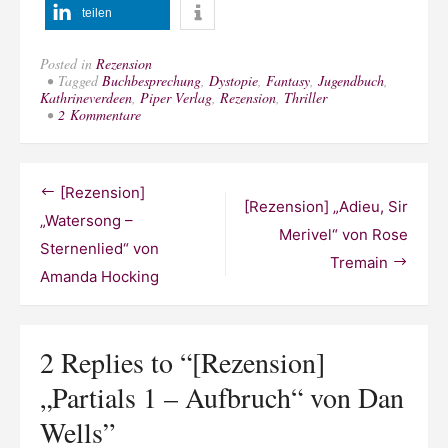
teilen
Posted in
Rezension
Tagged
Buchbesprechung
,
Dystopie
,
Fantasy
,
Jugendbuch
,
Kathrineverdeen
,
Piper Verlag
,
Rezension
,
Thriller
zu
2 Kommentare
[Rezension]
„Partials
1
–
Beitragsnavigation
[Rezension]
Aufbruch“
[Rezension] „Adieu, Sir
von
„Watersong –
Dan
Merivel“ von Rose
Sternenlied“ von
Wells
Tremain
Amanda Hocking
2 Replies to “
[Rezension]
„Partials 1 – Aufbruch“ von Dan
Wells
”