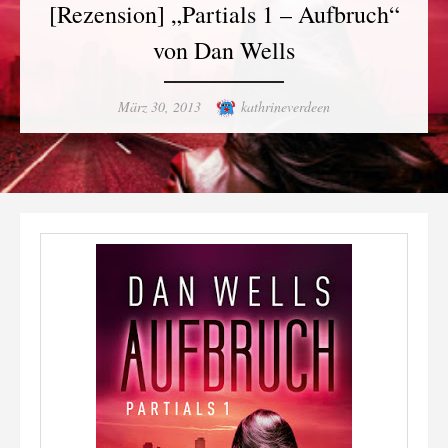
[Rezension] „Partials 1 – Aufbruch“
von Dan Wells
Posted
Author
März 30, 2013
kathrineverdeen
on