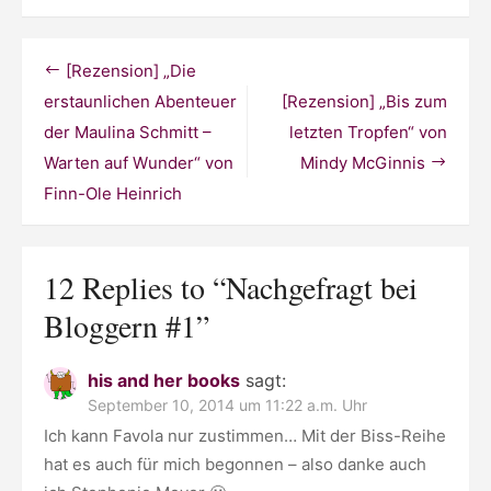
Nachgefragt
bei
Bloggern
#1
Beitragsnavigation
[Rezension] „Die
erstaunlichen Abenteuer
[Rezension] „Bis zum
der Maulina Schmitt –
letzten Tropfen“ von
Warten auf Wunder“ von
Mindy McGinnis
Finn-Ole Heinrich
12 Replies to “
Nachgefragt bei
Bloggern #1
”
his and her books
sagt:
September 10, 2014 um 11:22 a.m. Uhr
Ich kann Favola nur zustimmen… Mit der Biss-Reihe
hat es auch für mich begonnen – also danke auch