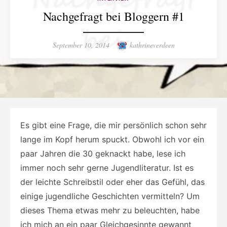
Nachgefragt bei Bloggern #1
Posted
Author
September 10, 2014
kathrineverdeen
on
Es gibt eine Frage, die mir persönlich schon sehr
lange im Kopf herum spuckt. Obwohl ich vor ein
paar Jahren die 30 geknackt habe, lese ich
immer noch sehr gerne Jugendliteratur. Ist es
der leichte Schreibstil oder eher das Gefühl, das
einige jugendliche Geschichten vermitteln? Um
dieses Thema etwas mehr zu beleuchten, habe
ich mich an ein paar Gleichgesinnte gewannt