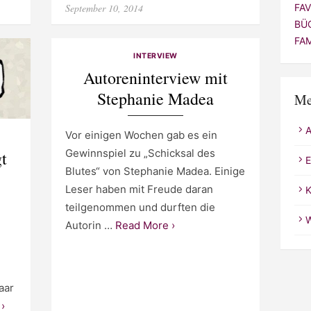
Posted
FA
September 10, 2014
on
BÜ
FA
INTERVIEW
Autoreninterview mit
Stephanie Madea
Me
Vor einigen Wochen gab es ein
Gewinnspiel zu „Schicksal des
t
E
Blutes“ von Stephanie Madea. Einige
Leser haben mit Freude daran
K
teilgenommen und durften die
W
Autorin …
Read More ›
aar
›