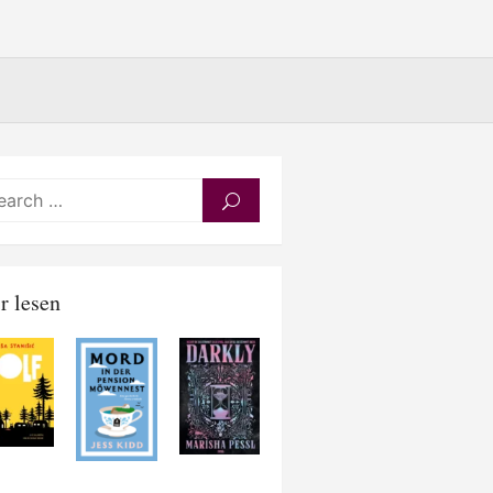
Search
SEARCH
for:
r lesen