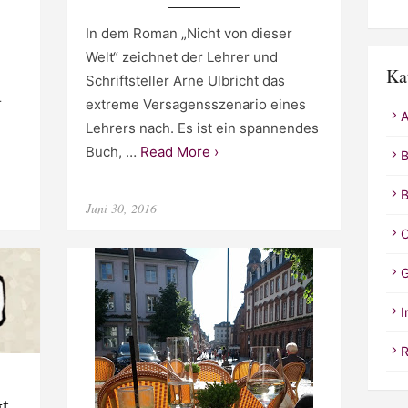
In dem Roman „Nicht von dieser
Welt“ zeichnet der Lehrer und
Ka
Schriftsteller Arne Ulbricht das
r
extreme Versagensszenario eines
A
Lehrers nach. Es ist ein spannendes
Buch, …
Read More ›
B
B
Posted
Juni 30, 2016
on
C
G
I
R
t