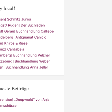
y local!
sen] Schmitz Junior
ngst/ Rügen] Der Buchladen
oß Gerau] Buchhandlung Calliebe
idelberg] Antiquariat Canicio
ln] Knirps & Riese
inz] Cardabela
rnberg] Buchhandlung Pelzner
tzeburg] Buchhandlung Weber
en] Buchhandlung Anna Jeller
ueste Beiträge
zension] „Deepworld“ von Anja
mschüssel