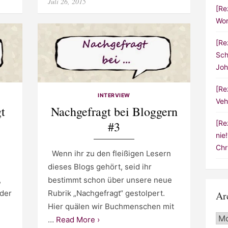
Posted
Juli 26, 2015
[Re
on
Wor
[Re
Sch
Joh
[Re
INTERVIEW
Veh
t
Nachgefragt bei Bloggern
#3
[Re
nie
Chr
Wenn ihr zu den fleißigen Lesern
dieses Blogs gehört, seid ihr
,
bestimmt schon über unsere neue
eder
Rubrik „Nachgefragt“ gestolpert.
Ar
Hier quälen wir Buchmenschen mit
Arc
…
Read More ›