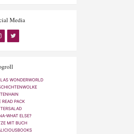
cial Media
ogroll
LLAS WONDERWORLD
SCHICHTENWOLKE
NTENHAIN
E READ PACK
TTERSALAD
NA-WHAT ELSE?
TZE MIT BUCH
ALICIOUSBOOKS