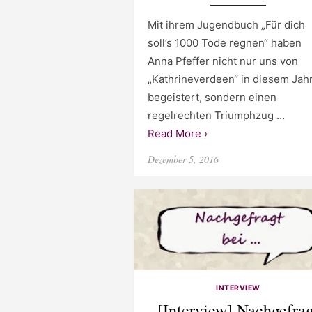
Mit ihrem Jugendbuch „Für dich
soll’s 1000 Tode regnen“ haben
Anna Pfeffer nicht nur uns von
„Kathrineverdeen“ in diesem Jah
begeistert, sondern einen
regelrechten Triumphzug …
Read More ›
Posted
Dezember 5, 2016
on
INTERVIEW
[Interview] Nachgefrag