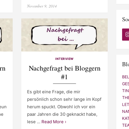
Posted
November 9, 2014
on
So
INTERVIEW
Bl
rn
Nachgefragt bei Bloggern
#1
BE
GE
TI
Es gibt eine Frage, die mir
TH
persönlich schon sehr lange im Kopf
LE
neun
herum spuckt. Obwohl ich vor ein
NA
ne
paar Jahren die 30 geknackt habe,
KA
lese …
Read More ›
TE