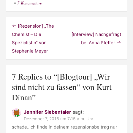
zu
7 Kommentare
[Blogtour]
„Wir
sind
nicht
Beitragsnavigation
[Rezension] „The
zu
fassen“
Chemist – Die
[Interview] Nachgefragt
von
Spezialistin“ von
bei Anna Pfeffer
Kurt
Dinan
Stephenie Meyer
7 Replies to “
[Blogtour] „Wir
sind nicht zu fassen“ von Kurt
Dinan
”
Jennifer Siebentaler
sagt:
Dezember 7, 2016 um 7:15 a.m. Uhr
schade..ich finde in deinem rezensionsbeitrag nur