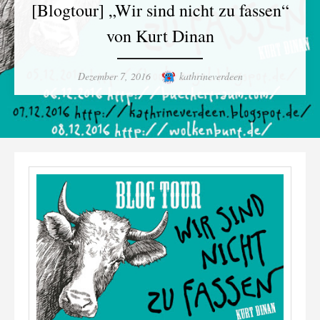
[Blogtour] „Wir sind nicht zu fassen“
von Kurt Dinan
Posted
Author
Dezember 7, 2016
kathrineverdeen
on