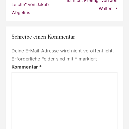
ist nicht Freitag“ von Jon
Leiche“ von Jakob
von
Walter
Axel
Wegelius
Scheffler
Schreibe einen Kommentar
Deine E-Mail-Adresse wird nicht veröffentlicht.
Erforderliche Felder sind mit
*
markiert
Kommentar
*