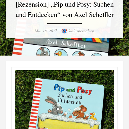
[Rezension] „Pip und Posy: Suchen
und Entdecken“ von Axel Scheffler
Posted
Author
Mai 18, 2017
kathrineverdeen
on