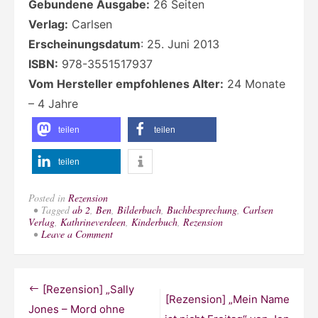
Gebundene Ausgabe:
26 Seiten
Verlag:
Carlsen
Erscheinungsdatum
: 25. Juni 2013
ISBN:
978-3551517937
Vom Hersteller empfohlenes Alter:
24 Monate
– 4 Jahre
teilen
teilen
teilen
Posted in
Rezension
Tagged
ab 2
,
Ben
,
Bilderbuch
,
Buchbesprechung
,
Carlsen
Verlag
,
Kathrineverdeen
,
Kinderbuch
,
Rezension
on
Leave a Comment
[Rezension]
„Pip
und
Posy:
Beitragsnavigation
[Rezension] „Sally
Suchen
[Rezension] „Mein Name
und
Jones – Mord ohne
Entdecken“