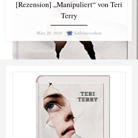
[Rezension] „Manipuliert“ von Teri
Terry
Posted
Author
März 20, 2018
kathrineverdeen
on