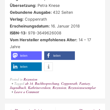
Übersetzung:
Petra Knese
Gebundene Ausgabe:
432 Seiten
Verlag:
Coppenrath
Erscheinungsdatum:
16. Januar 2018
ISBN-13:
978-3649626008
Vom Hersteller empfohlenes Alter:
14 – 17
Jahre
teilen
teilen
teilen
Posted in
Rezension
Tagged
ab 14
,
Buchbesprechung
,
Coppenrath
,
Fantasy
,
Jugendbuch
,
Kathrineverdeen
,
Rezension
,
Rezensionsexemplar
on
Leave a Comment
[Rezension]
„Manipuliert“
von
Teri