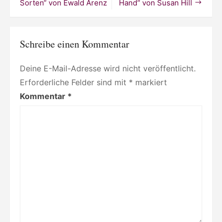
Petitfour“
Sorten“ von Ewald Arenz
Hand“ von Susan Hill
von
Anne
Michaelis
und
Schreibe einen Kommentar
Emma
Block
Deine E-Mail-Adresse wird nicht veröffentlicht.
Erforderliche Felder sind mit
*
markiert
Kommentar
*