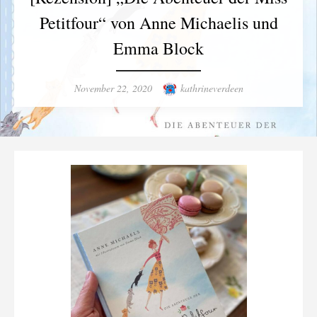
Petitfour“ von Anne Michaelis und
Emma Block
Posted
Author
November 22, 2020
kathrineverdeen
on