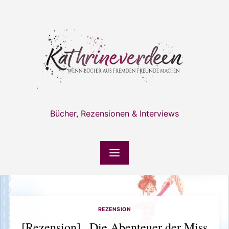
Skip
to
content
Bücher, Rezensionen & Interviews
REZENSION
[Rezension] „Die Abenteuer der Miss