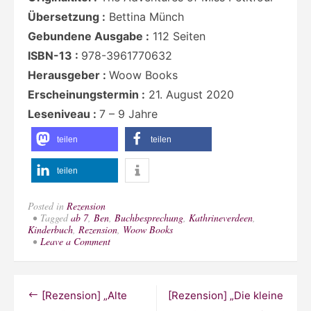
Übersetzung :
Bettina Münch
Gebundene Ausgabe :
112 Seiten
ISBN-13 :
978-3961770632
Herausgeber :
Woow Books
Erscheinungstermin :
21. August 2020
Leseniveau :
7 – 9 Jahre
teilen
teilen
teilen
Posted in
Rezension
Tagged
ab 7
,
Ben
,
Buchbesprechung
,
Kathrineverdeen
,
Kinderbuch
,
Rezension
,
Woow Books
on
Leave a Comment
[Rezension]
„Die
Abenteuer
der
Beitragsnavigation
[Rezension] „Alte
[Rezension] „Die kleine
Miss