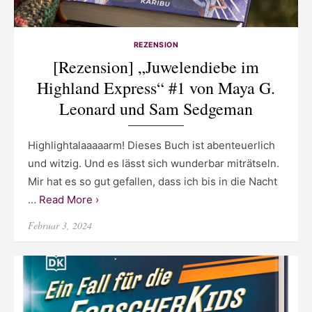
REZENSION
[Rezension] „Juwelendiebe im
Highland Express“ #1 von Maya G.
Leonard und Sam Sedgeman
Highlightalaaaaarm! Dieses Buch ist abenteuerlich
und witzig. Und es lässt sich wunderbar miträtseln.
Mir hat es so gut gefallen, dass ich bis in die Nacht
…
Read More ›
Posted
Februar 3, 2024
on