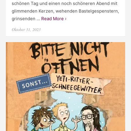
schönen Tag und einen noch schöneren Abend mit
glimmenden Kerzen, wehenden Bastelgespenstern,
grinsenden …
Read More ›
Posted
Oktober 31, 2023
on