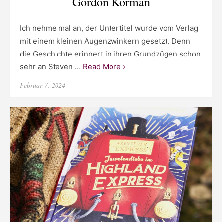
Gordon Korman
Ich nehme mal an, der Untertitel wurde vom Verlag
mit einem kleinen Augenzwinkern gesetzt. Denn
die Geschichte erinnert in ihren Grundzügen schon
sehr an Steven …
Read More ›
Posted
Februar 7, 2024
on