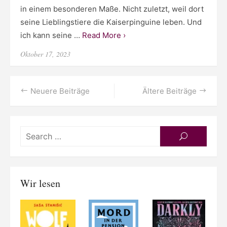
in einem besonderen Maße. Nicht zuletzt, weil dort
seine Lieblingstiere die Kaiserpinguine leben. Und
ich kann seine …
Read More ›
Posted
Oktober 17, 2023
on
Beitragsnavigation
Neuere Beiträge
Ältere Beiträge
Searc
SEARCH
for:
Wir lesen