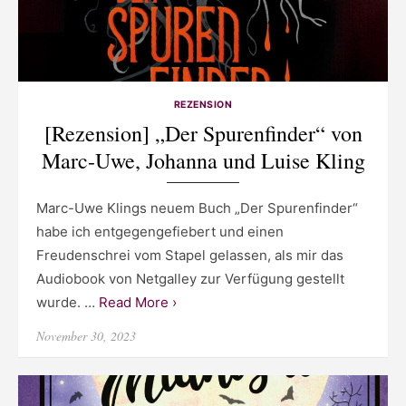
REZENSION
[Rezension] „Der Spurenfinder“ von
Marc-Uwe, Johanna und Luise Kling
Marc-Uwe Klings neuem Buch „Der Spurenfinder“
habe ich entgegengefiebert und einen
Freudenschrei vom Stapel gelassen, als mir das
Audiobook von Netgalley zur Verfügung gestellt
wurde. …
Read More ›
Posted
November 30, 2023
on