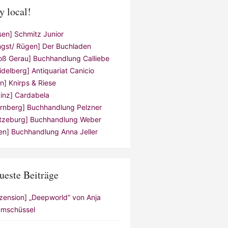
y local!
sen] Schmitz Junior
ngst/ Rügen] Der Buchladen
oß Gerau] Buchhandlung Calliebe
idelberg] Antiquariat Canicio
ln] Knirps & Riese
inz] Cardabela
rnberg] Buchhandlung Pelzner
tzeburg] Buchhandlung Weber
en] Buchhandlung Anna Jeller
ueste Beiträge
zension] „Deepworld“ von Anja
mschüssel