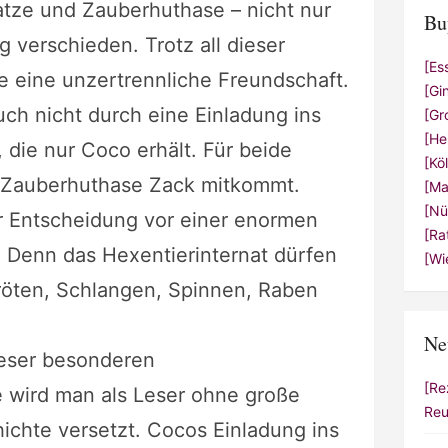
tze und Zauberhuthase – nicht nur
Bu
ig verschieden. Trotz all dieser
[Es
e eine unzertrennliche Freundschaft.
[Gi
uch nicht durch eine Einladung ins
[Gr
[He
 die nur Coco erhält. Für beide
[Kö
s Zauberhuthase Zack mitkommt.
[Ma
[Nü
r Entscheidung vor einer enormen
[Ra
 Denn das Hexentierinternat dürfen
[Wi
Kröten, Schlangen, Spinnen, Raben
Ne
ieser besonderen
[Re
 wird man als Leser ohne große
Reu
ichte versetzt. Cocos Einladung ins