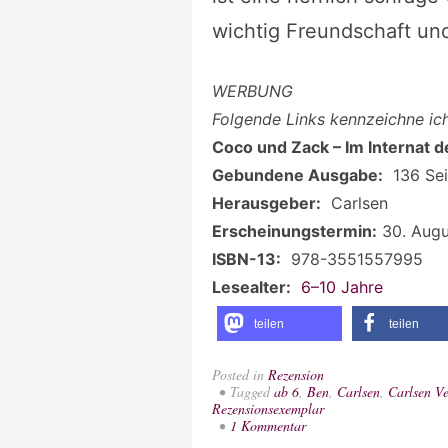
wichtig Freundschaft un
WERBUNG
Folgende Links kennzeichne i
Coco und Zack – Im Internat d
Gebundene Ausgabe:
‎
136 Se
Herausgeber:
‎
Carlsen
Erscheinungstermin:
30. Augu
ISBN-13:
‎
978-3551557995
Lesealter:
‎
6–10 Jahre
teilen
teilen
Posted in
Rezension
Tagged
ab 6
,
Ben
,
Carlsen
,
Carlsen Ve
Rezensionsexemplar
zu
1 Kommentar
[Rezension]