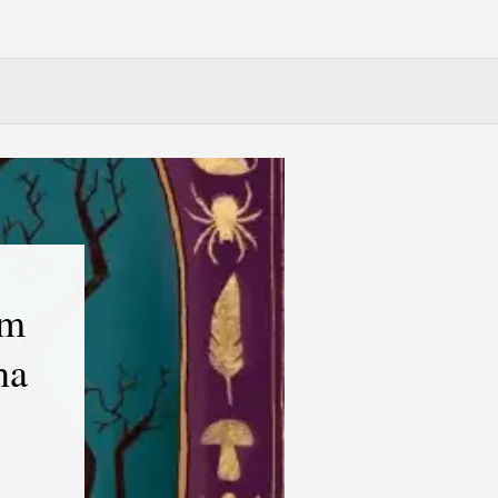
Im
na