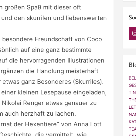
h großen Spaß mit dieser oft
So
und den skurrilen und liebenswerten
e besondere Freundschaft von Coco
sönlich auf eine ganz bestimmte
auf die hervorragenden Illustrationen
Bl
ergänzen die Handlung meisterhaft
BE
r etwas ganz Besonderes (Skurriles).
GE
u einer kleinen Lesepause eingeladen,
TI
TH
 Nikolai Renger etwas genauer zu
LE
m auch herzhaft zu lachen.
NA
KA
rnat der Hexentiere“ von Anna Lott
TE
 Geschichte, die vermittelt, wie