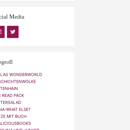
cial Media
ogroll
LLAS WONDERWORLD
SCHICHTENWOLKE
NTENHAIN
E READ PACK
TTERSALAD
NA-WHAT ELSE?
TZE MIT BUCH
ALICIOUSBOOKS