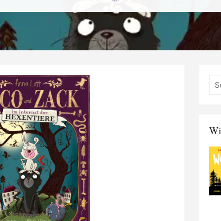
on
Wi