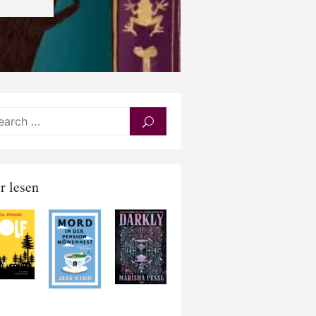
Search
SEARCH
for:
r lesen