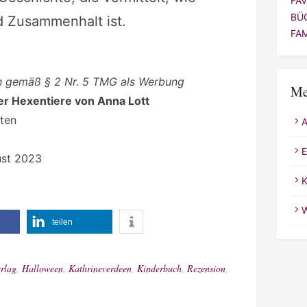
FA
BÜ
d Zusammenhalt ist.
FA
ch gemäß § 2 Nr. 5 TMG als Werbung
Me
er Hexentiere von Anna Lott
iten
E
st 2023
K
W
teilen
rlag
,
Halloween
,
Kathrineverdeen
,
Kinderbuch
,
Rezension
,