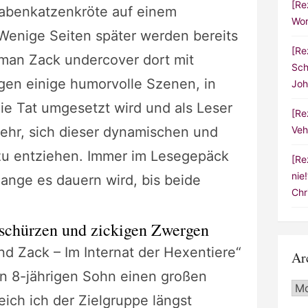
[Re
 Rabenkatzenkröte auf einem
Wor
Wenige Seiten später werden bereits
[Re
man Zack undercover dort mit
Sch
gen einige humorvolle Szenen, in
Joh
ie Tat umgesetzt wird und als Leser
[Re
Veh
hr, sich dieser dynamischen und
zu entziehen. Immer im Lesegepäck
[Re
nie
 lange es dauern wird, bis beide
Chr
schürzen und zickigen Zwergen
d Zack – Im Internat der Hexentiere“
Ar
en 8-jährigen Sohn einen großen
Arc
ich ich der Zielgruppe längst