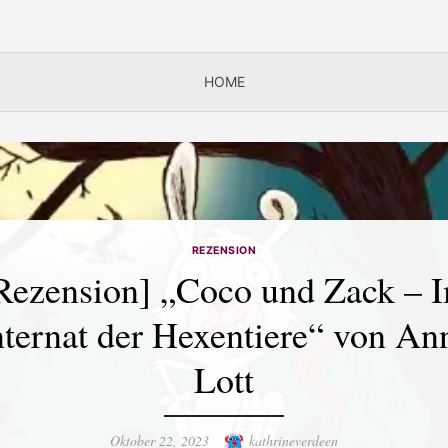
HOME
REZENSION
Rezension] „Coco und Zack – 
nternat der Hexentiere“ von An
Lott
Posted
Author
Oktober 22, 2023
kathrineverdeen