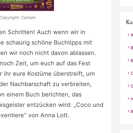
Copyright: Carlsen
Ka
en Schritten! Auch wenn wir in
A
ge schaurig schöne Buchtipps mit
B
en wir noch nicht davon ablassen.
B
a noch Zeit, um euch auf das Fest
 ihr eure Kostüme überstreift, um
C
der Nachbarschaft zu verbreiten,
G
n einem Buch berichten, das
I
bisgeister entzücken wird: „Coco und
R
exentiere“ von Anna Lott.