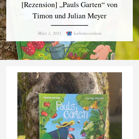
[Rezension] „Pauls Garten“ von
Timon und Julian Meyer
Posted
Author
März 1, 2021
kathrineverdeen
on