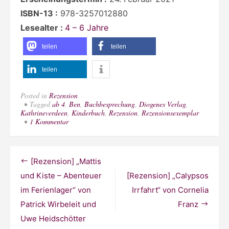
ISBN-13 :
978-3257012880
Lesealter :
4 – 6 Jahre
teilen
teilen
teilen
Posted in
Rezension
Tagged
ab 4
,
Ben
,
Buchbesprechung
,
Diogenes Verlag
,
Kathrineverdeen
,
Kinderbuch
,
Rezension
,
Rezensionsexemplar
zu
1 Kommentar
[Rezension]
„Pauls
Garten“
von
Beitragsnavigation
[Rezension] „Mattis
Timon
und
und Kiste – Abenteuer
[Rezension] „Calypsos
Julian
im Ferienlager“ von
Irrfahrt“ von Cornelia
Meyer
Patrick Wirbeleit und
Franz
Uwe Heidschötter