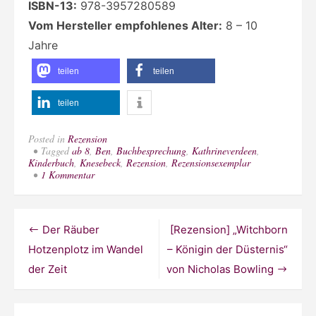
ISBN-13:
978-3957280589
Vom Hersteller empfohlenes Alter:
8 – 10
Jahre
teilen
teilen
teilen
Posted in
Rezension
Tagged
ab 8
,
Ben
,
Buchbesprechung
,
Kathrineverdeen
,
Kinderbuch
,
Knesebeck
,
Rezension
,
Rezensionsexemplar
zu
1 Kommentar
[Rezension]
„Ein
Hund
namens
Beitragsnavigation
Der Räuber
[Rezension] „Witchborn
Kominek“
von
Hotzenplotz im Wandel
– Königin der Düsternis“
Antje
der Zeit
von Nicholas Bowling
Bones