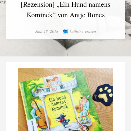
[Rezension] „Ein Hund namens
Kominek“ von Antje Bones
Posted
Author
Juni 28, 2018
kathrineverdeen
on