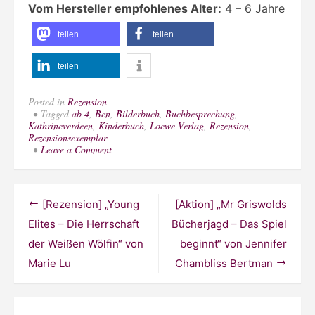
Vom Hersteller empfohlenes Alter:
4 – 6 Jahre
teilen
teilen
teilen
Posted in
Rezension
Tagged
ab 4
,
Ben
,
Bilderbuch
,
Buchbesprechung
,
Kathrineverdeen
,
Kinderbuch
,
Loewe Verlag
,
Rezension
,
Rezensionsexemplar
on
Leave a Comment
[Rezension]
„Das
kleine
Walhorn“
Beitragsnavigation
[Rezension] „Young
[Aktion] „Mr Griswolds
von
Jessie
Elites – Die Herrschaft
Bücherjagd – Das Spiel
Sima
der Weißen Wölfin“ von
beginnt“ von Jennifer
Marie Lu
Chambliss Bertman