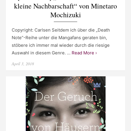
kleine Nachbarschaft“ von Minetaro
Mochizuki
Copyright: Carlsen Seitdem ich über die „Death
Note“-Reihe unter die Mangafans geraten bin,
stöbere ich immer mal wieder durch die riesige
Auswahl in diesem Genre. …
Read More ›
Posted
April 3, 2018
on