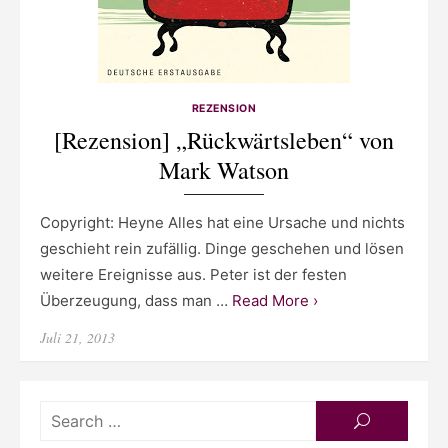
REZENSION
[Rezension] „Rückwärtsleben“ von
Mark Watson
Copyright: Heyne Alles hat eine Ursache und nichts
geschieht rein zufällig. Dinge geschehen und lösen
weitere Ereignisse aus. Peter ist der festen
Überzeugung, dass man …
Read More ›
Posted
Juli 21, 2013
on
Searc
SEARCH
for: