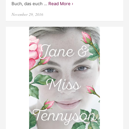
Buch, das euch …
Read More ›
Posted
November 29, 2016
on