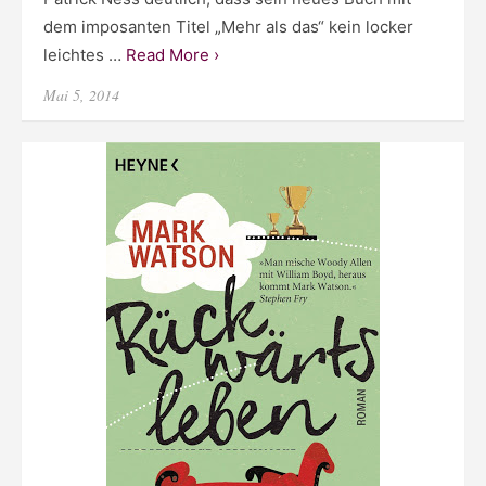
dem imposanten Titel „Mehr als das“ kein locker
leichtes …
Read More ›
Posted
Mai 5, 2014
on