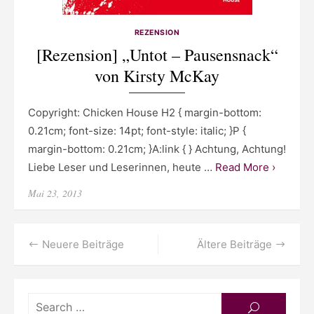
REZENSION
[Rezension] „Untot – Pausensnack“
von Kirsty McKay
Copyright: Chicken House H2 { margin-bottom:
0.21cm; font-size: 14pt; font-style: italic; }P {
margin-bottom: 0.21cm; }A:link { } Achtung, Achtung!
Liebe Leser und Leserinnen, heute …
Read More ›
Posted
Mai 23, 2013
on
Beitragsnavigation
Neuere Beiträge
Ältere Beiträge
Searc
SEARCH