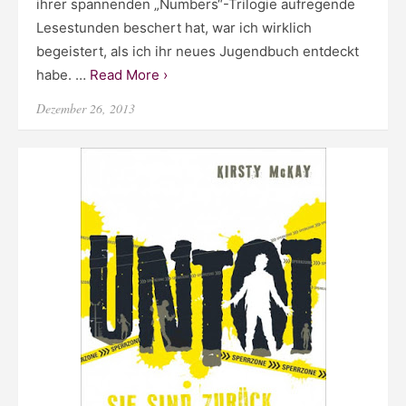
ihrer spannenden „Numbers“-Trilogie aufregende
Lesestunden beschert hat, war ich wirklich
begeistert, als ich ihr neues Jugendbuch entdeckt
habe. …
Read More ›
Posted
Dezember 26, 2013
on