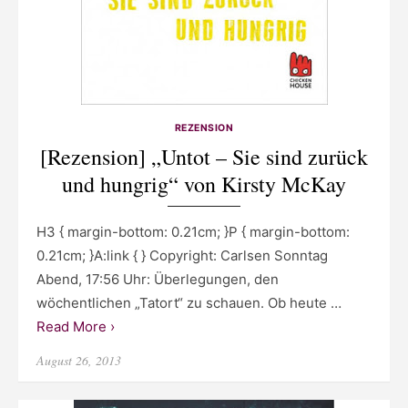
REZENSION
[Rezension] „Untot – Sie sind zurück
und hungrig“ von Kirsty McKay
H3 { margin-bottom: 0.21cm; }P { margin-bottom:
0.21cm; }A:link { } Copyright: Carlsen Sonntag
Abend, 17:56 Uhr: Überlegungen, den
wöchentlichen „Tatort“ zu schauen. Ob heute …
Read More ›
Posted
August 26, 2013
on