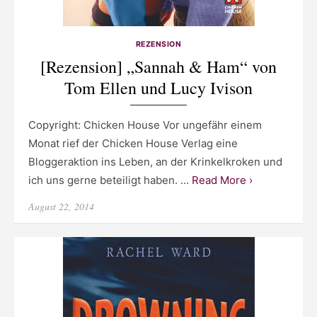
REZENSION
[Rezension] „Sannah & Ham“ von
Tom Ellen und Lucy Ivison
Copyright: Chicken House Vor ungefähr einem
Monat rief der Chicken House Verlag eine
Bloggeraktion ins Leben, an der Krinkelkroken und
ich uns gerne beteiligt haben. …
Read More ›
Posted
August 22, 2014
on