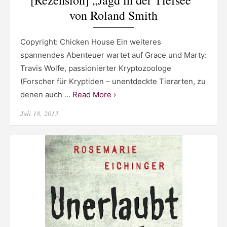
[Rezension] „Jagd in der Tiefsee“
von Roland Smith
Copyright: Chicken House Ein weiteres
spannendes Abenteuer wartet auf Grace und Marty:
Travis Wolfe, passionierter Kryptozoologe
(Forscher für Kryptiden – unentdeckte Tierarten, zu
denen auch …
Read More ›
Posted
Juli 18, 2013
on