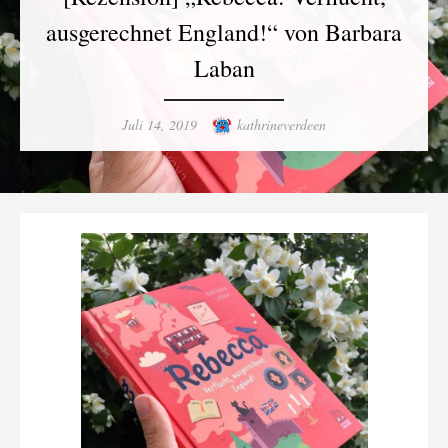
ausgerechnet England!“ von Barbara
Laban
Posted
Author
Juli 14, 2019
kathrineverdeen
on