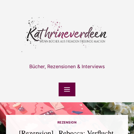
Skip
to
content
Bücher, Rezensionen & Interviews
REZENSION
[Rezension] „Rebecca: Verflucht,