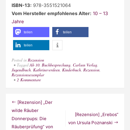
ISBN-13:
978-3551521064
Vom Hersteller empfohlenes Alter:
10 – 13
Jahre
teilen
teilen
teilen
Posted in
Rezension
Tagged
Ab 10
,
Buchbesprechung
,
Carlsen Verlag
,
Jugendbuch
,
Kathrineverdeen
,
Kinderbuch
,
Rezension
,
Rezensionsexemplar
zu
2 Kommentare
[Rezension]
„Rebecca:
Verflucht,
ausgerechnet
Beitragsnavigation
[Rezension] „Der
England!“
von
wilde Räuber
Barbara
[Rezension] „Erebos“
Donnerpups: Die
Laban
von Ursula Poznanski
Räuberprüfung“ von