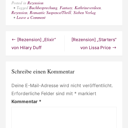
Posted in
Rezension
Tagged
Buchbesprechung
,
Fantasy
,
Kathrineverdeen
,
Rezension
,
Romantic Suspence/Thrill
,
Sieben Verlag
on
Leave a Comment
[Rezension]
„G.E.N.
Bloods
–
Beitragsnavigation
[Rezension] „Elixir“
[Rezension] „Starters“
Verhängnisvoll“
von
von Hilary Duff
von Lissa Price
Kathy
Felsing
Schreibe einen Kommentar
Deine E-Mail-Adresse wird nicht veröffentlicht.
Erforderliche Felder sind mit
*
markiert
Kommentar
*