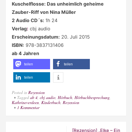
Kuschelflosse: Das unheimlich geheime
Zauber-Riff von Nina Müller
2 Audio CD´s:
1h 24
Verlag
:
cbj audio
Erscheinungsdatum:
20. Juli 2015
ISBN:
978-3837131406
ab 4 Jahren
teilen
teilen
teilen
Posted in
Rezension
Tagged
ab 4
,
cbj audio
,
Hörbuch
,
Hörbuchbesprechung
,
Kathrineverdeen
,
Kinderbuch
,
Rezension
zu
1 Kommentar
[Rezension]
„Kuschelflosse:
Das
unheimlich
Beitragsnavigation
[Rezension] „Elke – Ein