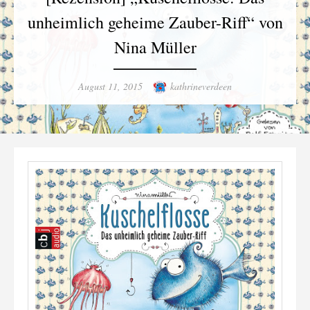
unheimlich geheime Zauber-Riff“ von
Nina Müller
Posted
Author
August 11, 2015
kathrineverdeen
on