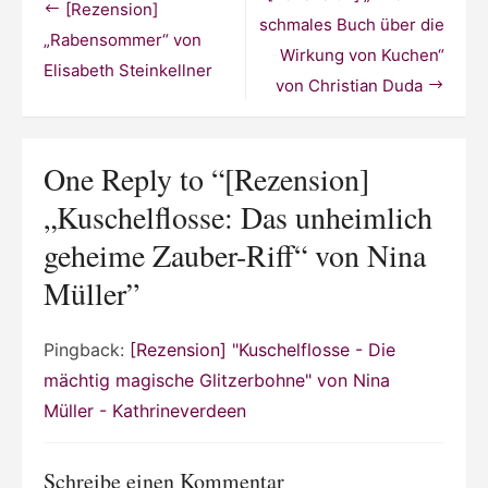
geheime
[Rezension]
Zauber-
schmales Buch über die
Riff“
„Rabensommer“ von
Wirkung von Kuchen“
von
Elisabeth Steinkellner
Nina
von Christian Duda
Müller
One Reply to “[Rezension]
„Kuschelflosse: Das unheimlich
geheime Zauber-Riff“ von Nina
Müller”
Pingback:
[Rezension] "Kuschelflosse - Die
mächtig magische Glitzerbohne" von Nina
Müller - Kathrineverdeen
Schreibe einen Kommentar