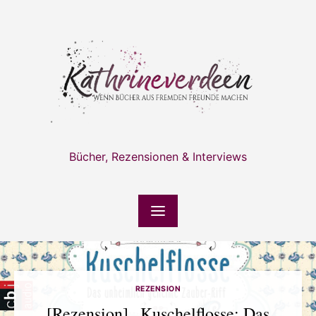
Skip
to
content
Bücher, Rezensionen & Interviews
REZENSION
[Rezension] „Kuschelflosse: Das