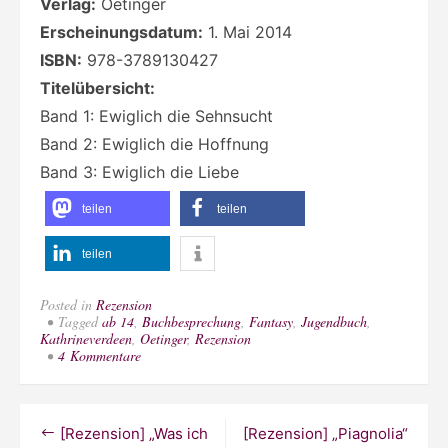
Verlag:
Oetinger
Erscheinungsdatum:
1. Mai 2014
ISBN:
978-3789130427
Titelübersicht:
Band 1: Ewiglich die Sehnsucht
Band 2: Ewiglich die Hoffnung
Band 3: Ewiglich die Liebe
teilen
teilen
teilen
Posted in
Rezension
Tagged
ab 14
,
Buchbesprechung
,
Fantasy
,
Jugendbuch
,
Kathrineverdeen
,
Oetinger
,
Rezension
zu
4 Kommentare
[Rezension]
„Ewiglich
die
Liebe“
Beitragsnavigation
[Rezension] „Was ich
[Rezension] „Piagnolia“
von