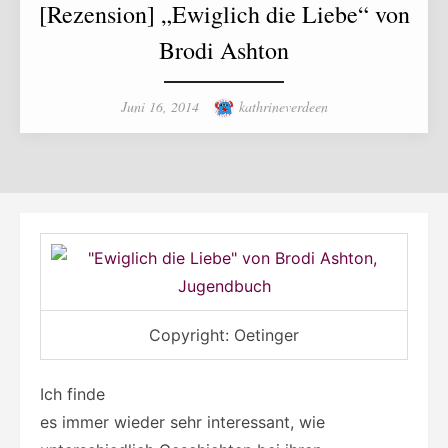
[Rezension] „Ewiglich die Liebe“ von
Brodi Ashton
Posted
Author
Juni 16, 2014
kathrineverdeen
on
Copyright: Oetinger
Ich finde
es immer wieder sehr interessant, wie