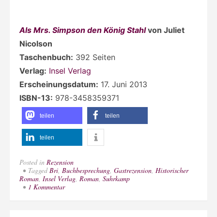
Als Mrs. Simpson den König Stahl
von Juliet
Nicolson
Taschenbuch:
392 Seiten
Verlag:
Insel Verlag
Erscheinungsdatum:
17. Juni 2013
ISBN-13:
978-3458359371
teilen
teilen
teilen
Posted in
Rezension
Tagged
Bri
,
Buchbesprechung
,
Gastrezension
,
Historischer
Roman
,
Insel Verlag
,
Roman
,
Suhrkamp
zu
1 Kommentar
[Rezension]
„Als
Mrs.