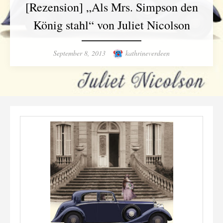
[Rezension] „Als Mrs. Simpson den
König stahl“ von Juliet Nicolson
Posted
Author
September 8, 2013
kathrineverdeen
on