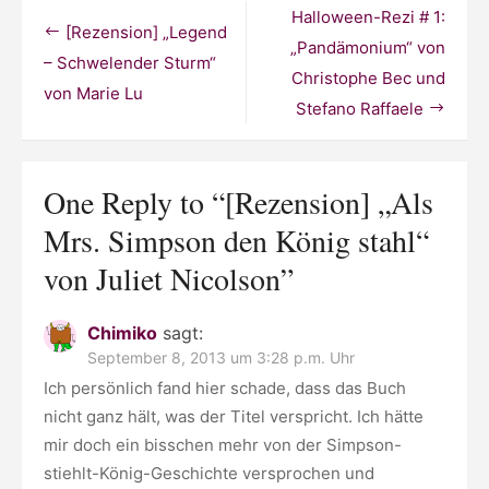
Simpson
Beitragsnavigation
Halloween-Rezi # 1:
den
[Rezension] „Legend
König
„Pandämonium“ von
stahl“
– Schwelender Sturm“
Christophe Bec und
von
von Marie Lu
Juliet
Stefano Raffaele
Nicolson
One Reply to “[Rezension] „Als
Mrs. Simpson den König stahl“
von Juliet Nicolson”
Chimiko
sagt:
September 8, 2013 um 3:28 p.m. Uhr
Ich persönlich fand hier schade, dass das Buch
nicht ganz hält, was der Titel verspricht. Ich hätte
mir doch ein bisschen mehr von der Simpson-
stiehlt-König-Geschichte versprochen und