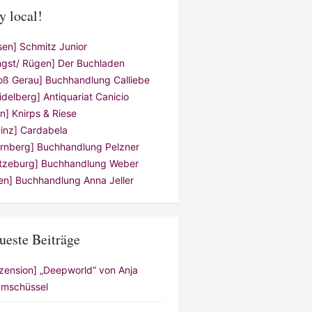
y local!
sen] Schmitz Junior
ngst/ Rügen] Der Buchladen
oß Gerau] Buchhandlung Calliebe
idelberg] Antiquariat Canicio
ln] Knirps & Riese
inz] Cardabela
rnberg] Buchhandlung Pelzner
tzeburg] Buchhandlung Weber
en] Buchhandlung Anna Jeller
ueste Beiträge
zension] „Deepworld“ von Anja
mschüssel