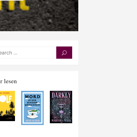
Search
SEARCH
for:
r lesen