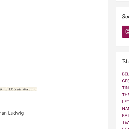
 Nr. 5 TMG als Werbung
So
han Ludwig
13
Bl
teilen
BE
GE
rlag
,
Gastrezension
,
Krimi
,
Krinkelkroken
,
Thriller
TI
TH
LE
NA
Halloween-Rezi # 2: „Mein kleiner
KA
r die
Horrortrip: Die kürzesten
TE