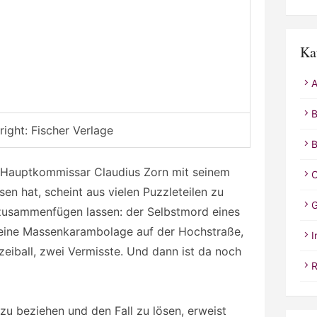
Ka
A
B
ight: Fischer Verlage
B
ile Hauptkommissar Claudius Zorn mit seinem
C
en hat, scheint aus vielen Puzzleteilen zu
G
 zusammenfügen lassen: der Selbstmord eines
 eine Massenkarambolage auf der Hochstraße,
I
zeiball, zwei Vermisste. Und dann ist da noch
R
…
 zu beziehen und den Fall zu lösen, erweist