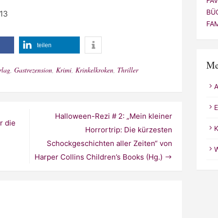
FA
Schockgeschichten aller Zeiten“ von
BÜ
Harper Collins Children’s Books (Hg.)
FA
Me
 veröffentlicht.
Erforderliche Felder sind mit
*
E
K
W