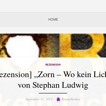
HOME
REZENSION
ezension] „Zorn – Wo kein Lic
von Stephan Ludwig
Posted
Author
September 12, 2013
Krinkelkroken
on