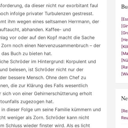
forderung, da dieser nicht nur exorbitant faul
Bu
noch infolge privater Turbulenzen gestresst.
[Es
mt ihm wegen eines seltsamen Herrmann, der
[Gi
auftaucht, abhanden. Kaffee- und
[Gr
ag vor oder auf den Kopf macht die Sache
[He
et Zorn noch einen Nervenzusammenbruch – der
[Kö
 das Buch zu bieten hat.
[Ma
[Nü
sliche Schröder im Hintergrund: Korpulent und
[Ra
und belesen, ist Schröder nicht nur der
[Wi
h der bessere Mensch. Ohne dem Chef zu
ionen, die zur Klärung des Falls wesentlich
er sich von einer Gehirnerschütterung erholt
Ne
Autounfalls zugezogen hat.
 in dieser Folge um seine Familie kümmern und
[Re
cht weniger als Zorn. Schröder kann nicht
Reu
 Schluss wieder finster wird. Als es licht