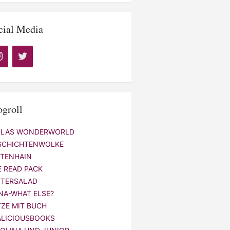
cial Media
ogroll
LLAS WONDERWORLD
SCHICHTENWOLKE
NTENHAIN
E READ PACK
TTERSALAD
NA-WHAT ELSE?
TZE MIT BUCH
ALICIOUSBOOKS