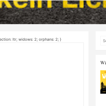
ction: ltr; widows: 2; orphans: 2; }
Wi