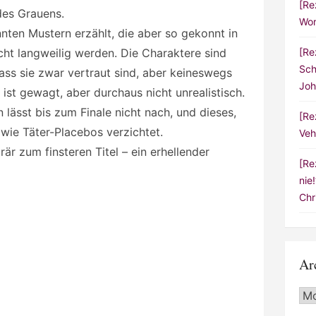
[Re
des Grauens.
Wor
annten Mustern erzählt, die aber so gekonnt in
icht langweilig werden. Die Charaktere sind
[Re
Sch
ass sie zwar vertraut sind, aber keineswegs
Joh
 ist gewagt, aber durchaus nicht unrealistisch.
lässt bis zum Finale nicht nach, und dieses,
[Re
 wie Täter-Placebos verzichtet.
Veh
trär zum finsteren Titel – ein erhellender
[Re
nie
Chr
Ar
Arc