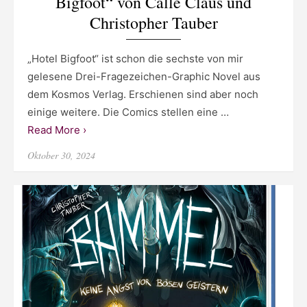
Bigfoot“ von Calle Claus und
Christopher Tauber
„Hotel Bigfoot“ ist schon die sechste von mir
gelesene Drei-Fragezeichen-Graphic Novel aus
dem Kosmos Verlag. Erschienen sind aber noch
einige weitere. Die Comics stellen eine …
Read More ›
Posted
Oktober 30, 2024
on