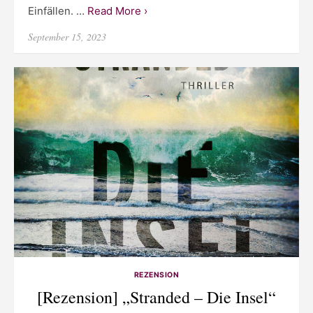
Einfällen. …
Read More ›
Posted
September 15, 2023
on
REZENSION
[Rezension] „Stranded – Die Insel“