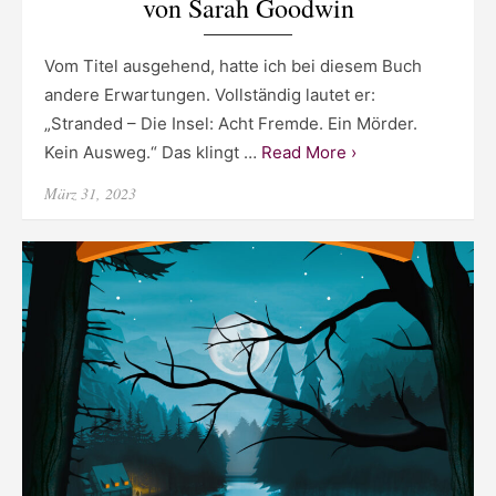
von Sarah Goodwin
Vom Titel ausgehend, hatte ich bei diesem Buch
andere Erwartungen. Vollständig lautet er:
„Stranded – Die Insel: Acht Fremde. Ein Mörder.
Kein Ausweg.“ Das klingt …
Read More ›
Posted
März 31, 2023
on