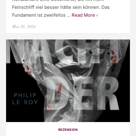
Feinschliff viel besser hätte sein können. Das
Fundament ist zweifellos …
Read More ›
Posted
Mai 28, 2024
on
REZENSION