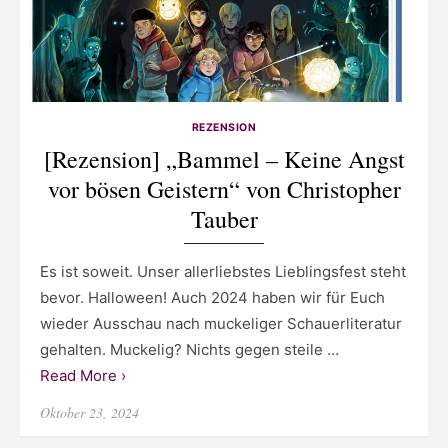
REZENSION
[Rezension] „Bammel – Keine Angst
vor bösen Geistern“ von Christopher
Tauber
Es ist soweit. Unser allerliebstes Lieblingsfest steht
bevor. Halloween! Auch 2024 haben wir für Euch
wieder Ausschau nach muckeliger Schauerliteratur
gehalten. Muckelig? Nichts gegen steile …
Read More ›
Posted
Oktober 23, 2024
on