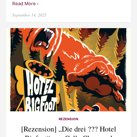
Read More ›
Posted
September 14, 2025
on
REZENSION
[Rezension] „Die drei ??? Hotel