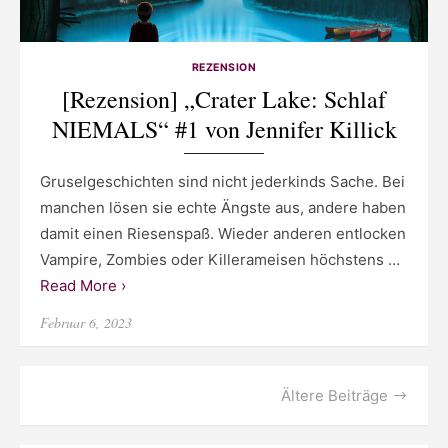
REZENSION
[Rezension] „Crater Lake: Schlaf
NIEMALS“ #1 von Jennifer Killick
Gruselgeschichten sind nicht jederkinds Sache. Bei
manchen lösen sie echte Ängste aus, andere haben
damit einen Riesenspaß. Wieder anderen entlocken
Vampire, Zombies oder Killerameisen höchstens …
Read More ›
Posted
Februar 6, 2023
on
Beitragsnavigation
Ältere Beiträge