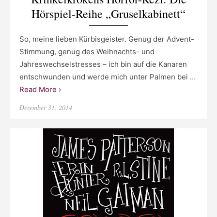
Hörspiel-Reihe „Gruselkabinett“
So, meine lieben Kürbisgeister. Genug der Advent-
Stimmung, genug des Weihnachts- und
Jahreswechselstresses – ich bin auf die Kanaren
entschwunden und werde mich unter Palmen bei …
Read More ›
Posted
Dezember 31, 2014
on