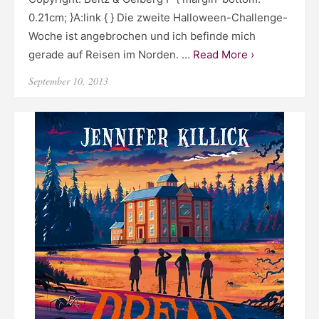
0.21cm; }A:link { } Die zweite Halloween-Challenge-
Woche ist angebrochen und ich befinde mich
gerade auf Reisen im Norden. …
Read More ›
Posted
September 10, 2013
on