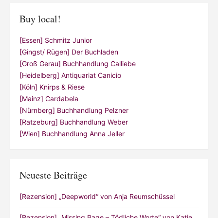
Buy local!
[Essen] Schmitz Junior
[Gingst/ Rügen] Der Buchladen
[Groß Gerau] Buchhandlung Calliebe
[Heidelberg] Antiquariat Canicio
[Köln] Knirps & Riese
[Mainz] Cardabela
[Nürnberg] Buchhandlung Pelzner
[Ratzeburg] Buchhandlung Weber
[Wien] Buchhandlung Anna Jeller
Neueste Beiträge
[Rezension] „Deepworld“ von Anja Reumschüssel
[Rezension] „Missing Page – Tödliche Worte“ von Katie