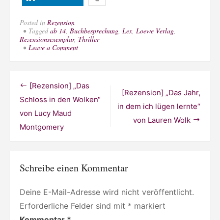
Posted in
Rezension
Tagged
ab 14
,
Buchbesprechung
,
Lex
,
Loewe Verlag
,
Rezensionsexemplar
,
Thriller
on
Leave a Comment
[Rezension]
„Dark
Noise“
von
Beitragsnavigation
[Rezension] „Das
Margit
[Rezension] „Das Jahr,
Ruile
Schloss in den Wolken“
in dem ich lügen lernte“
von Lucy Maud
von Lauren Wolk
Montgomery
Schreibe einen Kommentar
Deine E-Mail-Adresse wird nicht veröffentlicht.
Erforderliche Felder sind mit
*
markiert
Kommentar
*