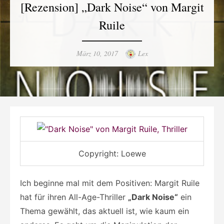
[Rezension] „Dark Noise“ von Margit
Ruile
Posted
Author
März 10, 2017
Lex
on
Copyright: Loewe
Ich beginne mal mit dem Positiven: Margit Ruile
hat für ihren All-Age-Thriller
„Dark Noise“
ein
Thema gewählt, das aktuell ist, wie kaum ein