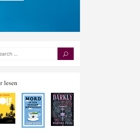
Search
SEARCH
for:
r lesen