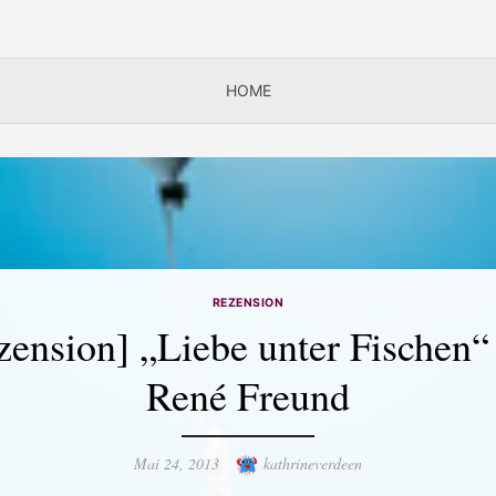
HOME
REZENSION
zension] „Liebe unter Fischen“
René Freund
Posted
Author
Mai 24, 2013
kathrineverdeen
on