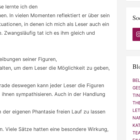
se lernte ich den
nen. In vielen Momenten reflektiert er über sein
So
uationen, in denen ich mich als Leser auch ein
. Zwangsläufig tat ich es ihm gleich und
eibungen seiner Figuren,
Bl
alten, um dem Leser die Möglichkeit zu geben,
BE
Gerade deswegen kann jeder Leser die Figuren
GE
t ihnen sympathisieren. Auch in der Handlung
TI
TH
LE
m der eigenen Phantasie freien Lauf zu lassen
NA
KA
n. Viele Sätze hatten eine besondere Wirkung,
TE