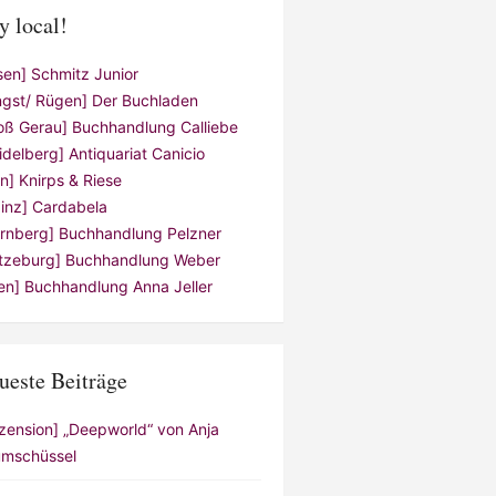
y local!
sen] Schmitz Junior
ngst/ Rügen] Der Buchladen
oß Gerau] Buchhandlung Calliebe
idelberg] Antiquariat Canicio
ln] Knirps & Riese
inz] Cardabela
rnberg] Buchhandlung Pelzner
tzeburg] Buchhandlung Weber
en] Buchhandlung Anna Jeller
ueste Beiträge
zension] „Deepworld“ von Anja
mschüssel