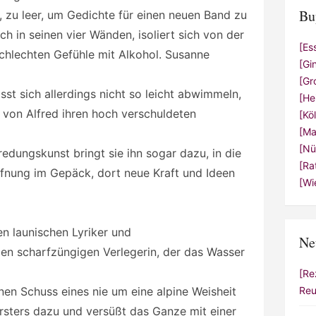
Bu
t, zu leer, um Gedichte für einen neuen Band zu
ch in seinen vier Wänden, isoliert sich von der
[Es
chlechten Gefühle mit Alkohol. Susanne
[Gi
[Gr
ässt sich allerdings nicht so leicht abwimmeln,
[He
 von Alfred ihren hoch verschuldeten
[Kö
[Ma
[Nü
edungskunst bringt sie ihn sogar dazu, in die
[Ra
ffnung im Gepäck, dort neue Kraft und Ideen
[Wi
 launischen Lyriker und
Ne
gen scharfzüngigen Verlegerin, der das Wasser
[Re
nen Schuss eines nie um eine alpine Weisheit
Reu
rsters dazu und versüßt das Ganze mit einer