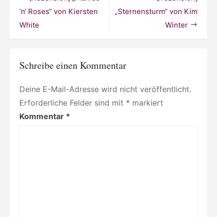
einer,
der
’n‘ Roses“ von Kiersten
„Sternensturm“ von Kim
Birken
White
Winter
liebt“
von
Olga
Grjasnowa
Schreibe einen Kommentar
Deine E-Mail-Adresse wird nicht veröffentlicht.
Erforderliche Felder sind mit
*
markiert
Kommentar
*