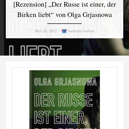
[Rezension] „Der Russe ist einer, der
Birken liebt“ von Olga Grjasnowa
Posted
Author
Mai 28, 2012
kathrineverdeen
on