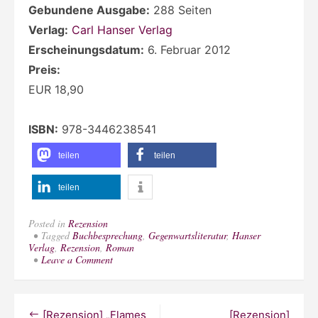
Gebundene Ausgabe:
288 Seiten
Verlag:
Carl Hanser Verlag
Erscheinungsdatum:
6. Februar 2012
Preis:
EUR 18,90
ISBN:
978-3446238541
teilen
teilen
teilen
Posted in
Rezension
Tagged
Buchbesprechung
,
Gegenwartsliteratur
,
Hanser
Verlag
,
Rezension
,
Roman
on
Leave a Comment
[Rezension]
„Der
Russe
ist
Beitragsnavigation
[Rezension] „Flames
[Rezension]