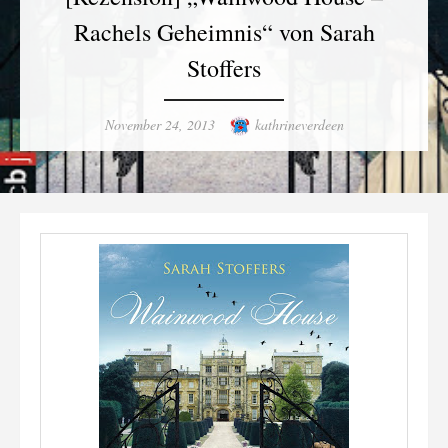
Rachels Geheimnis“ von Sarah
Stoffers
Posted
Author
November 24, 2013
kathrineverdeen
on