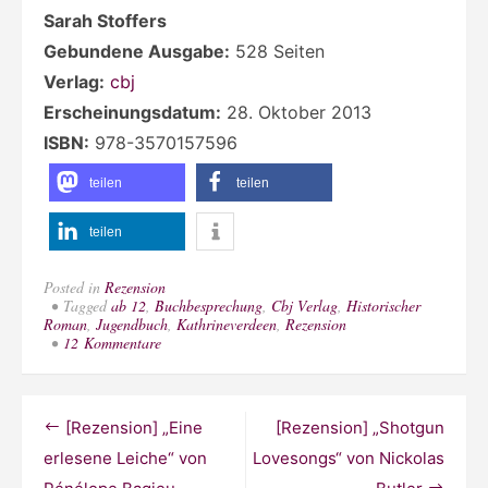
Sarah Stoffers
Gebundene Ausgabe:
528 Seiten
Verlag:
cbj
Erscheinungsdatum:
28. Oktober 2013
ISBN:
978-3570157596
teilen
teilen
teilen
Posted in
Rezension
Tagged
ab 12
,
Buchbesprechung
,
Cbj Verlag
,
Historischer
Roman
,
Jugendbuch
,
Kathrineverdeen
,
Rezension
zu
12 Kommentare
[Rezension]
„Wainwood
House
–
Beitragsnavigation
[Rezension] „Eine
[Rezension] „Shotgun
Rachels
Geheimnis“
erlesene Leiche“ von
Lovesongs“ von Nickolas
von