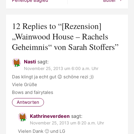
Pénélope Bagieu
Butler
Sarah
Stoffers
12 Replies to “
[Rezension]
„Wainwood House – Rachels
Geheimnis“ von Sarah Stoffers
”
Nasti
sagt:
November 25, 2013 um 6:00 a.m. Uhr
Das klingt ja echt gut 😉 schöne rezi ;))
Viele Grüße
Bows and fairytales
Antworten
Kathrineverdeen
sagt:
November 25, 2013 um 8:20 a.m. Uhr
Vielen Dank 🙂 und LG