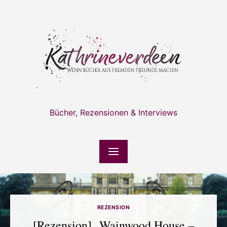
Skip
to
content
Bücher, Rezensionen & Interviews
REZENSION
[Rezension] „Wainwood House –