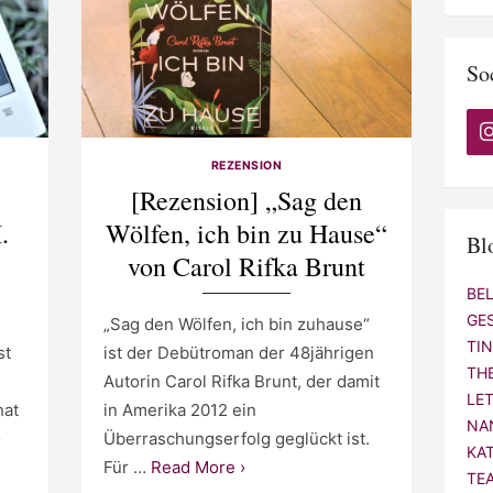
So
REZENSION
[Rezension] „Sag den
.
Wölfen, ich bin zu Hause“
Bl
von Carol Rifka Brunt
BE
GE
„Sag den Wölfen, ich bin zuhause“
TI
st
ist der Debütroman der 48jährigen
TH
Autorin Carol Rifka Brunt, der damit
LE
hat
in Amerika 2012 ein
NA
›
Überraschungserfolg geglückt ist.
KA
Für …
Read More ›
TE