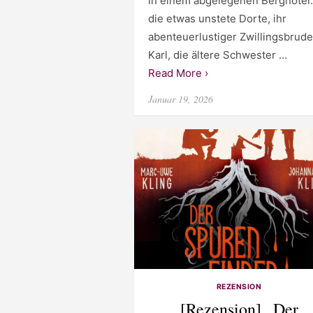
in einem abgelegenen Berghotel:
die etwas unstete Dorte, ihr
abenteuerlustiger Zwillingsbrude
Karl, die ältere Schwester …
Read More ›
Posted
Januar 19, 2026
on
REZENSION
[Rezension] „Der