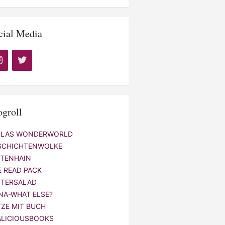
cial Media
ogroll
LLAS WONDERWORLD
SCHICHTENWOLKE
NTENHAIN
E READ PACK
TTERSALAD
NA-WHAT ELSE?
TZE MIT BUCH
ALICIOUSBOOKS