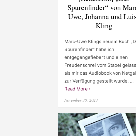
Spurenfinder“ von Mar
Uwe, Johanna und Lui
Kling
Marc-Uwe Klings neuem Buch „D
Spurenfinder“ habe ich
entgegengefiebert und einen
Freudenschrei vom Stapel gelas
als mir das Audiobook von Netgal
zur Verfügung gestellt wurde. …
Read More ›
Posted
November 30, 2023
on