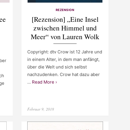
REZENSION
ee
[Rezension] „Eine Insel
zwischen Himmel und
Meer“ von Lauren Wolk
Copyright: dtv Crow ist 12 Jahre und
in einem Alter, in dem man anfängt,
ber
über die Welt und sich selbst
nachzudenken. Crow hat dazu aber
ch
…
Read More ›
ige
Posted
Februar 9, 2018
on