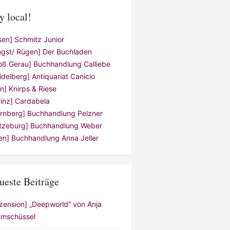
y local!
sen] Schmitz Junior
ngst/ Rügen] Der Buchladen
oß Gerau] Buchhandlung Calliebe
idelberg] Antiquariat Canicio
ln] Knirps & Riese
inz] Cardabela
rnberg] Buchhandlung Pelzner
tzeburg] Buchhandlung Weber
en] Buchhandlung Anna Jeller
ueste Beiträge
zension] „Deepworld“ von Anja
mschüssel