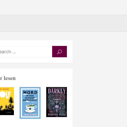
Search
SEARCH
for:
r lesen