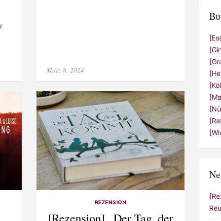
Bu
r
[Es
[Gi
[Gr
Posted
März 8, 2024
[He
on
[Kö
[Ma
[Nü
[Ra
[Wi
Ne
[Re
REZENSION
Reu
[Rezension] „Der Tag, der