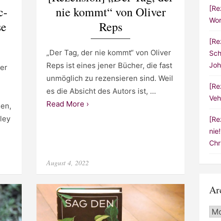
c-
nie kommt“ von Oliver
[Re
Wor
se
Reps
[Re
„Der Tag, der nie kommt“ von Oliver
Sch
Reps ist eines jener Bücher, die fast
Joh
er
unmöglich zu rezensieren sind. Weil
[Re
es die Absicht des Autors ist, …
Veh
Read More ›
sen,
ley
[Re
nie
Chr
Posted
August 4, 2022
on
Ar
Arc