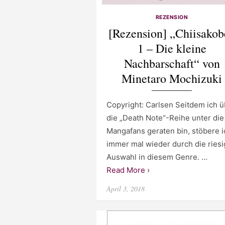
REZENSION
[Rezension] „Chiisakob
1 – Die kleine
Nachbarschaft“ von
Minetaro Mochizuki
Copyright: Carlsen Seitdem ich ü
die „Death Note“-Reihe unter die
Mangafans geraten bin, stöbere i
immer mal wieder durch die ries
Auswahl in diesem Genre. …
Read More ›
Posted
April 3, 2018
on